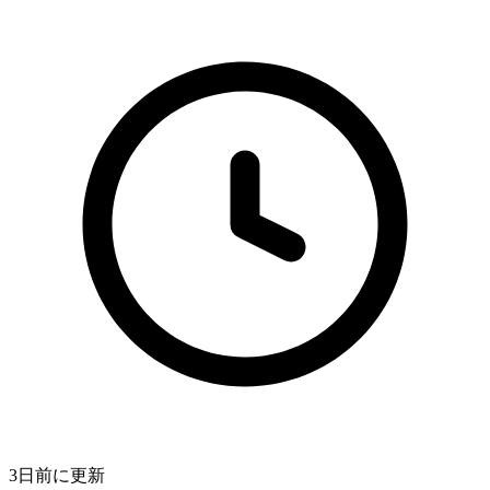
3日前
に更新