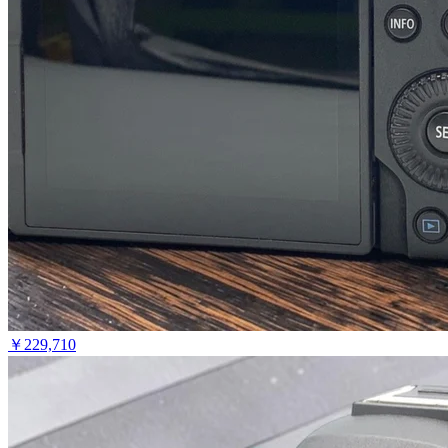
￥
229,710