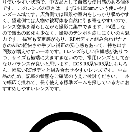
り使いやすい状態で、中古品として自然な使用感のある個体
です。 このレンズの良さは、まず24-105mmという使いやす
いズーム域です。広角側では風景や室内をしっかり収めやす
く、望遠側では人物や被写体を自然に引き寄せやすいので、
レンズ交換を減らしながら撮影に集中できます。F4通しな
ので露出の変化も少なく、撮影のテンポを崩しにくいのも魅
力です。 描写も安定感があり、RFボディと組み合わせたと
きのAFの軽快さや手ブレ補正の安心感もあって、持ち出す
回数が増えやすい一本です。Lレンズらしい信頼感がありつ
つ、サイズも極端に大きすぎないので、常用レンズとしてか
なりバランスが良いと思います。EOS R6系やR5系はもちろ
ん、幅広いRFボディと組み合わせやすいレンズです。 中古
品のため、記載の状態をご確認のうえご検討ください。一本
で幅広く撮れて、長く使える標準ズームを探している方にお
すすめしやすいレンズです。