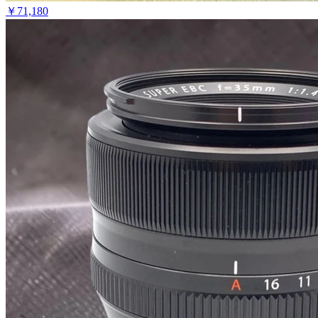
￥
71,180