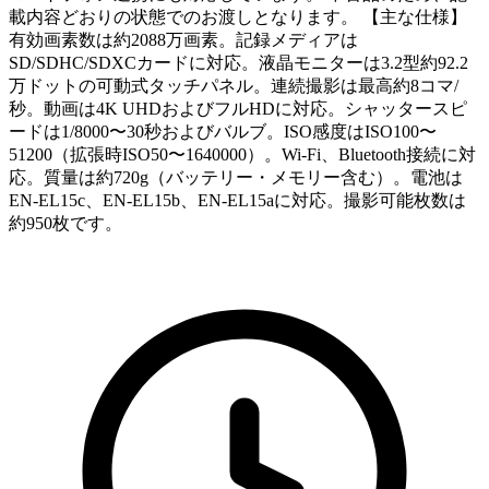
載内容どおりの状態でのお渡しとなります。 【主な仕様】
有効画素数は約2088万画素。記録メディアは
SD/SDHC/SDXCカードに対応。液晶モニターは3.2型約92.2
万ドットの可動式タッチパネル。連続撮影は最高約8コマ/
秒。動画は4K UHDおよびフルHDに対応。シャッタースピ
ードは1/8000〜30秒およびバルブ。ISO感度はISO100〜
51200（拡張時ISO50〜1640000）。Wi-Fi、Bluetooth接続に対
応。質量は約720g（バッテリー・メモリー含む）。電池は
EN-EL15c、EN-EL15b、EN-EL15aに対応。撮影可能枚数は
約950枚です。