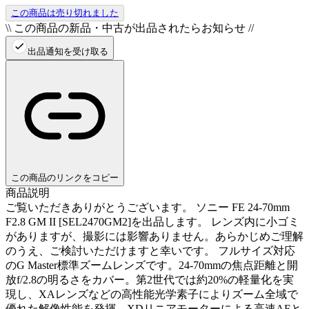
この商品は売り切れました
\\ この商品の新品・中古が出品されたらお知らせ //
出品通知を受け取る
この商品のリンクをコピー
商品説明
ご覧いただきありがとうございます。 ソニー FE 24-70mm
F2.8 GM II [SEL2470GM2]を出品します。 レンズ内に小ゴミ
がありますが、撮影には影響ありません。あらかじめご理解
のうえ、ご検討いただけますと幸いです。 フルサイズ対応
のG Master標準ズームレンズです。24-70mmの焦点距離と開
放f/2.8の明るさをカバー。第2世代では約20%の軽量化を実
現し、XAレンズなどの高性能光学素子によりズーム全域で
優れた解像性能を発揮。XDリニアモーターによる高速AFと