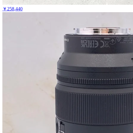
￥
258,440