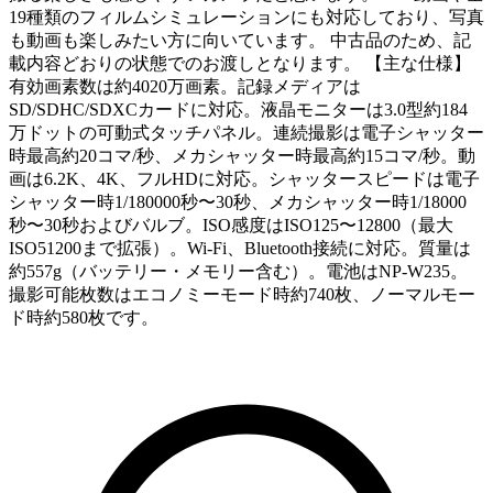
19種類のフィルムシミュレーションにも対応しており、写真
も動画も楽しみたい方に向いています。 中古品のため、記
載内容どおりの状態でのお渡しとなります。 【主な仕様】
有効画素数は約4020万画素。記録メディアは
SD/SDHC/SDXCカードに対応。液晶モニターは3.0型約184
万ドットの可動式タッチパネル。連続撮影は電子シャッター
時最高約20コマ/秒、メカシャッター時最高約15コマ/秒。動
画は6.2K、4K、フルHDに対応。シャッタースピードは電子
シャッター時1/180000秒〜30秒、メカシャッター時1/18000
秒〜30秒およびバルブ。ISO感度はISO125〜12800（最大
ISO51200まで拡張）。Wi-Fi、Bluetooth接続に対応。質量は
約557g（バッテリー・メモリー含む）。電池はNP-W235。
撮影可能枚数はエコノミーモード時約740枚、ノーマルモー
ド時約580枚です。