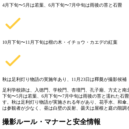
4月下旬〜5月は若葉、6月下旬〜7月中旬は雨後の苔と石畳
10月下旬〜11月下旬は楷の木・イチョウ・カエデの紅葉
秋は足利灯り物語の実施年あり、11月23日は釋奠が撮影候補
足利学校跡は、入徳門、学校門、杏壇門、孔子廟、方丈と南北
下旬〜5月は若葉、6月下旬〜7月中旬は雨後の苔と濡れた石
す。秋は足利灯り物語が実施される年があり、花手水、和傘、
は参観者が少なく、昼は白壁の反射、曇天は屋根と庭の階調
撮影ルール・マナーと安全情報