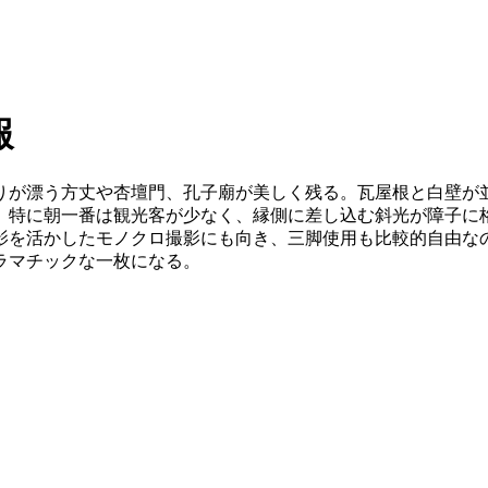
報
りが漂う方丈や杏壇門、孔子廟が美しく残る。瓦屋根と白壁が
。特に朝一番は観光客が少なく、縁側に差し込む斜光が障子に
影を活かしたモノクロ撮影にも向き、三脚使用も比較的自由な
ラマチックな一枚になる。