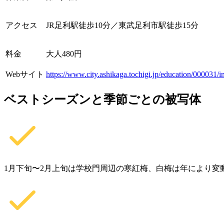
アクセス
JR足利駅徒歩10分／東武足利市駅徒歩15分
料金
大人480円
Webサイト
https://www.city.ashikaga.tochigi.jp/education/000031/i
ベストシーズンと季節ごとの被写体
1月下旬〜2月上旬は学校門周辺の寒紅梅、白梅は年により変