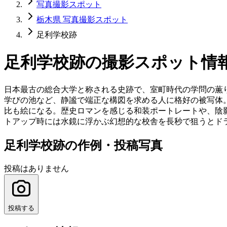
写真撮影スポット
栃木県 写真撮影スポット
足利学校跡
足利学校跡
の撮影スポット情
日本最古の総合大学と称される史跡で、室町時代の学問の薫
学びの池など、静謐で端正な構図を求める人に格好の被写体
比も絵になる。歴史ロマンを感じる和装ポートレートや、陰
トアップ時には水鏡に浮かぶ幻想的な校舎を長秒で狙うとド
足利学校跡の作例・投稿写真
投稿はありません
投稿する