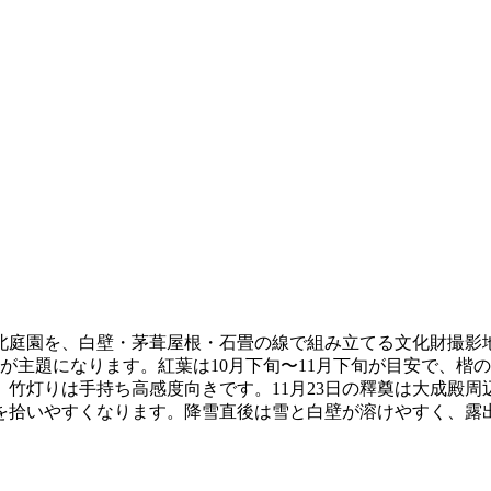
庭園を、白壁・茅葺屋根・石畳の線で組み立てる文化財撮影地
畳が主題になります。紅葉は10月下旬〜11月下旬が目安で、
竹灯りは手持ち高感度向きです。11月23日の釋奠は大成殿
を拾いやすくなります。降雪直後は雪と白壁が溶けやすく、露