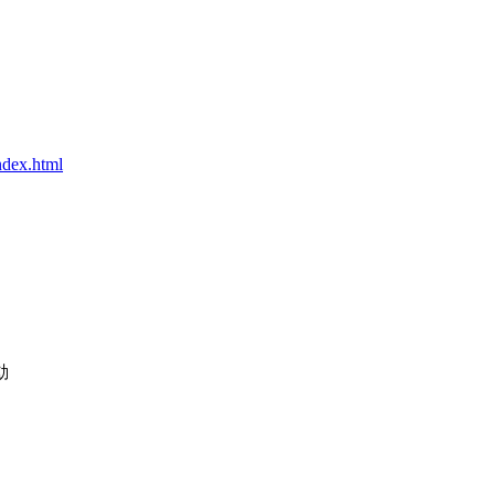
ndex.html
動