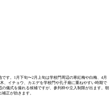
です。1月下旬〜2月上旬は学校門周辺の寒紅梅や白梅、4月
楷の木、イチョウ、カエデを学校門や孔子廟に重ねやすい時期で
周辺の儀式を撮れる候補ですが、参列枠や立入制限が出ます。朝
出補正が効きます。