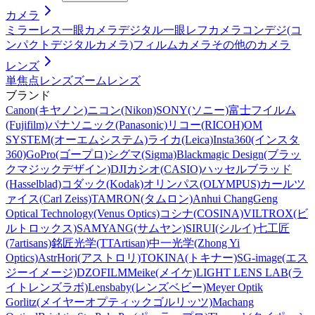
カメラ
ミラーレス一眼カメラ
デジタル一眼レフカメラ
コンデジ(コ
ンパクトデジタルカメラ)
フィルムカメラ
その他のカメラ
レンズ
単焦点レンズ
ズームレンズ
ブランド
Canon(キヤノン)
ニコン(Nikon)
SONY(ソニー)
富士フイルム
(Fujifilm)
パナソニック(Panasonic)
リコー(RICOH)
OM
SYSTEM(オーエムシステム)
ライカ(Leica)
Insta360(インスタ
360)
GoPro(ゴープロ)
シグマ(Sigma)
Blackmagic Design(ブラッ
クマジックデザイン)
DJI
カシオ(CASIO)
ハッセルブラッド
(Hasselblad)
コダック(Kodak)
オリンパス(OLYMPUS)
カールツ
ァイス(Carl Zeiss)
TAMRON(タムロン)
Anhui ChangGeng
Optical Technology(Venus Optics)
コシナ(COSINA)
VILTROX(ビ
ルトロックス)
SAMYANG(サムヤン)
SIRUI(シルイ)
七工匠
(7artisans)
銘匠光学(TTArtisan)
中一光学(Zhong Yi
Optics)
AstrHori(アストロリ)
TOKINA(トキナー)
SG-image(エス
ジーイメージ)
DZOFILM
Meike(メイケ)
LIGHT LENS LAB(ラ
イトレンズラボ)
Lensbaby(レンズベビー)
Meyer Optik
Gorlitz(メイヤーオプティックゴルリッツ)
Machang