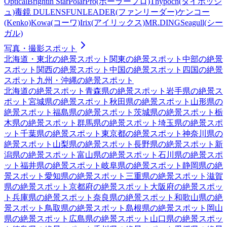
Optical
Brightin Star
PolarPro(ポーラープロ)
Thypoch(タイポッシ
ュ)
毒鏡 DULENS
FUNLEADER(ファンリーダー)
ケンコー
(Kenko)
Kowa(コーワ)
Irix(アイリックス)
MR.DING
Seagull(シー
ガル)
写真・撮影スポット
北海道・東北
の絶景スポット
関東
の絶景スポット
中部
の絶景
スポット
関西
の絶景スポット
中国
の絶景スポット
四国
の絶景
スポット
九州・沖縄
の絶景スポット
北海道
の絶景スポット
青森県
の絶景スポット
岩手県
の絶景ス
ポット
宮城県
の絶景スポット
秋田県
の絶景スポット
山形県
の
絶景スポット
福島県
の絶景スポット
茨城県
の絶景スポット
栃
木県
の絶景スポット
群馬県
の絶景スポット
埼玉県
の絶景スポ
ット
千葉県
の絶景スポット
東京都
の絶景スポット
神奈川県
の
絶景スポット
山梨県
の絶景スポット
長野県
の絶景スポット
新
潟県
の絶景スポット
富山県
の絶景スポット
石川県
の絶景スポ
ット
福井県
の絶景スポット
岐阜県
の絶景スポット
静岡県
の絶
景スポット
愛知県
の絶景スポット
三重県
の絶景スポット
滋賀
県
の絶景スポット
京都府
の絶景スポット
大阪府
の絶景スポッ
ト
兵庫県
の絶景スポット
奈良県
の絶景スポット
和歌山県
の絶
景スポット
鳥取県
の絶景スポット
島根県
の絶景スポット
岡山
県
の絶景スポット
広島県
の絶景スポット
山口県
の絶景スポッ