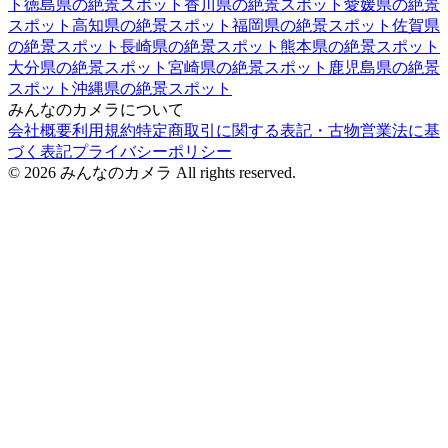
ト
徳島県
の絶景スポット
香川県
の絶景スポット
愛媛県
の絶景
スポット
高知県
の絶景スポット
福岡県
の絶景スポット
佐賀県
の絶景スポット
長崎県
の絶景スポット
熊本県
の絶景スポット
大分県
の絶景スポット
宮崎県
の絶景スポット
鹿児島県
の絶景
スポット
沖縄県
の絶景スポット
みんなのカメラについて
会社概要
利用規約
特定商取引に関する表記・古物営業法に基
づく表記
プライバシーポリシー
©
2026
みんなのカメラ All rights reserved.