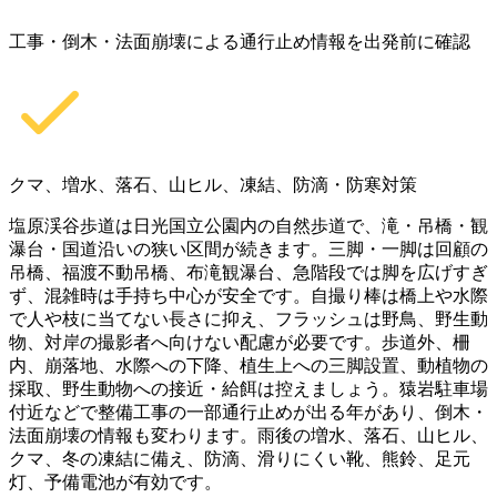
工事・倒木・法面崩壊による通行止め情報を出発前に確認
クマ、増水、落石、山ヒル、凍結、防滴・防寒対策
塩原渓谷歩道は日光国立公園内の自然歩道で、滝・吊橋・観
瀑台・国道沿いの狭い区間が続きます。三脚・一脚は回顧の
吊橋、福渡不動吊橋、布滝観瀑台、急階段では脚を広げすぎ
ず、混雑時は手持ち中心が安全です。自撮り棒は橋上や水際
で人や枝に当てない長さに抑え、フラッシュは野鳥、野生動
物、対岸の撮影者へ向けない配慮が必要です。歩道外、柵
内、崩落地、水際への下降、植生上への三脚設置、動植物の
採取、野生動物への接近・給餌は控えましょう。猿岩駐車場
付近などで整備工事の一部通行止めが出る年があり、倒木・
法面崩壊の情報も変わります。雨後の増水、落石、山ヒル、
クマ、冬の凍結に備え、防滴、滑りにくい靴、熊鈴、足元
灯、予備電池が有効です。