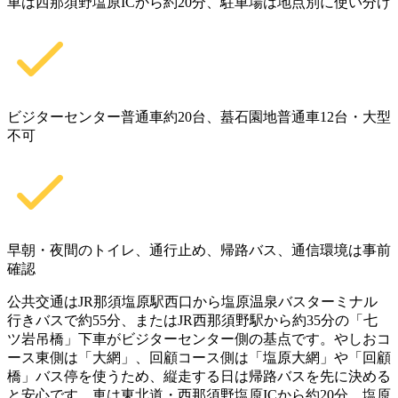
車は西那須野塩原ICから約20分、駐車場は地点別に使い分け
ビジターセンター普通車約20台、蟇石園地普通車12台・大型
不可
早朝・夜間のトイレ、通行止め、帰路バス、通信環境は事前
確認
公共交通はJR那須塩原駅西口から塩原温泉バスターミナル
行きバスで約55分、またはJR西那須野駅から約35分の「七
ツ岩吊橋」下車がビジターセンター側の基点です。やしおコ
ース東側は「大網」、回顧コース側は「塩原大網」や「回顧
橋」バス停を使うため、縦走する日は帰路バスを先に決める
と安心です。車は東北道・西那須野塩原ICから約20分。塩原