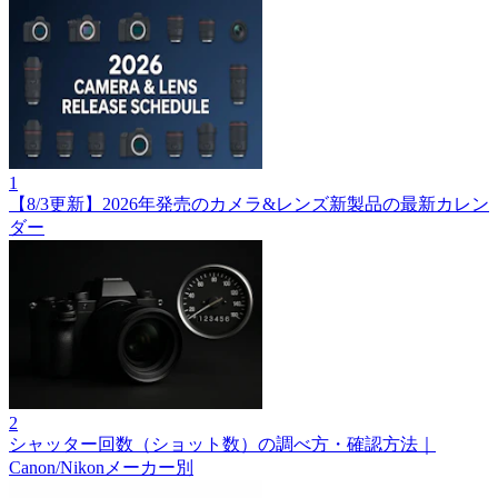
1
【8/3更新】2026年発売のカメラ&レンズ新製品の最新カレン
ダー
2
シャッター回数（ショット数）の調べ方・確認方法｜
Canon/Nikonメーカー別