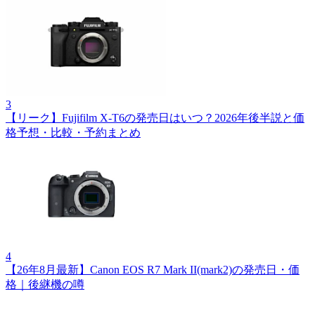
3
【リーク】Fujifilm X‑T6の発売日はいつ？2026年後半説と価
格予想・比較・予約まとめ
4
【26年8月最新】Canon EOS R7 Mark II(mark2)の発売日・価
格｜後継機の噂