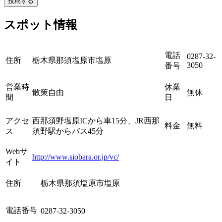
投稿する
スポット情報
電話
0287-32-
住所
栃木県那須塩原市塩原
3050
番号
営業時
休業
散策自由
無休
間
日
アクセ
西那須野塩原ICから車15分、JR西那
料金
無料
ス
須野駅からバス45分
Webサ
http://www.siobara.or.jp/vc/
イト
住所
栃木県那須塩原市塩原
電話番号
0287-32-3050