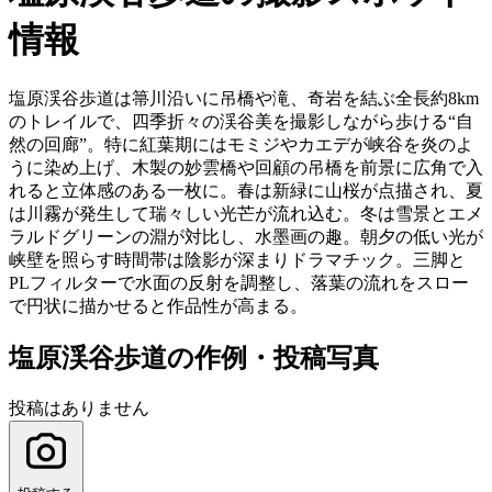
情報
塩原渓谷歩道は箒川沿いに吊橋や滝、奇岩を結ぶ全長約8km
のトレイルで、四季折々の渓谷美を撮影しながら歩ける“自
然の回廊”。特に紅葉期にはモミジやカエデが峡谷を炎のよ
うに染め上げ、木製の妙雲橋や回顧の吊橋を前景に広角で入
れると立体感のある一枚に。春は新緑に山桜が点描され、夏
は川霧が発生して瑞々しい光芒が流れ込む。冬は雪景とエメ
ラルドグリーンの淵が対比し、水墨画の趣。朝夕の低い光が
峡壁を照らす時間帯は陰影が深まりドラマチック。三脚と
PLフィルターで水面の反射を調整し、落葉の流れをスロー
で円状に描かせると作品性が高まる。
塩原渓谷歩道の作例・投稿写真
投稿はありません