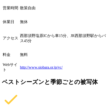
営業時間
散策自由
休業日
無休
西那須野塩原ICから車15分、JR西那須野駅からバ
アクセス
ス45分
料金
無料
Webサイ
http://www.siobara.or.jp/vc/
ト
ベストシーズンと季節ごとの被写体