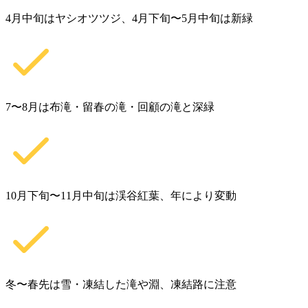
4月中旬はヤシオツツジ、4月下旬〜5月中旬は新緑
7〜8月は布滝・留春の滝・回顧の滝と深緑
10月下旬〜11月中旬は渓谷紅葉、年により変動
冬〜春先は雪・凍結した滝や淵、凍結路に注意