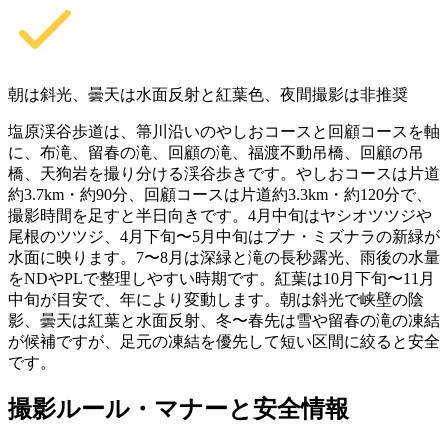
朝は斜光、曇天は水面反射と紅葉色、夜間撮影は非推奨
塩原渓谷歩道は、箒川沿いのやしおコースと回顧コースを軸
に、布滝、留春の滝、回顧の滝、福渡不動吊橋、回顧の吊
橋、天狗岩を撮り分ける渓谷歩きです。やしおコースは片道
約3.7km・約90分、回顧コースは片道約3.3km・約120分で、
撮影時間を足すと半日向きです。4月中旬はヤシオツツジや
尾根のツツジ、4月下旬〜5月中旬はブナ・ミズナラの新緑が
水面に映ります。7〜8月は深緑と滝の長秒露光、雨後の水量
をNDやPLで整理しやすい時期です。紅葉は10月下旬〜11月
中旬が目安で、年により変動します。朝は斜光で峡壁の陰
影、曇天は紅葉と水面反射、冬〜春先は雪や留春の滝の凍結
が候補ですが、足元の凍結を優先して短い区間に絞ると安全
です。
撮影ルール・マナーと安全情報