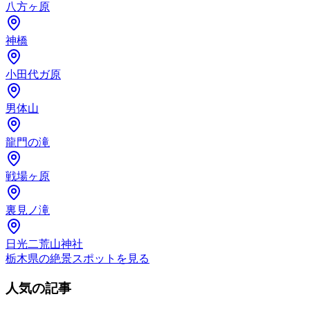
八方ヶ原
神橋
小田代ガ原
男体山
龍門の滝
戦場ヶ原
裏見ノ滝
日光二荒山神社
栃木県の絶景スポットを見る
人気の記事