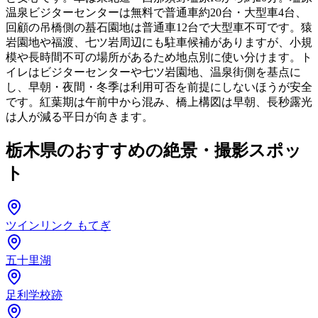
温泉ビジターセンターは無料で普通車約20台・大型車4台、
回顧の吊橋側の蟇石園地は普通車12台で大型車不可です。猿
岩園地や福渡、七ツ岩周辺にも駐車候補がありますが、小規
模や長時間不可の場所があるため地点別に使い分けます。ト
イレはビジターセンターや七ツ岩園地、温泉街側を基点に
し、早朝・夜間・冬季は利用可否を前提にしないほうが安全
です。紅葉期は午前中から混み、橋上構図は早朝、長秒露光
は人が減る平日が向きます。
栃木県のおすすめの絶景・撮影スポッ
ト
ツインリンク もてぎ
五十里湖
足利学校跡