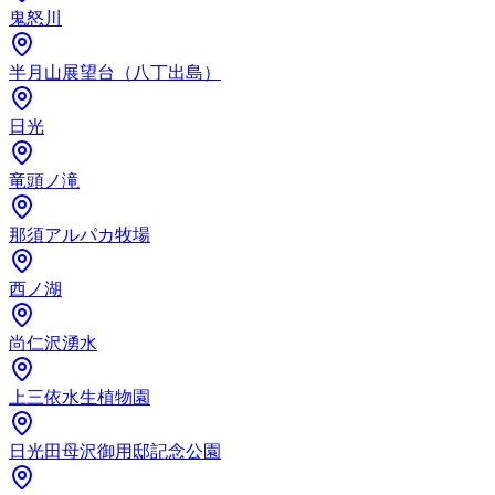
鬼怒川
半月山展望台（八丁出島）
日光
竜頭ノ滝
那須アルパカ牧場
西ノ湖
尚仁沢湧水
上三依水生植物園
日光田母沢御用邸記念公園