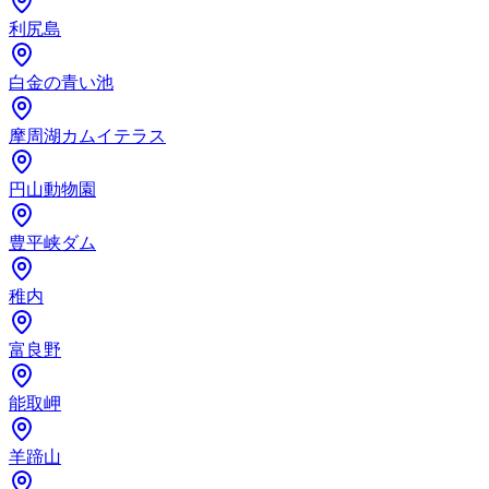
利尻島
白金の青い池
摩周湖カムイテラス
円山動物園
豊平峡ダム
稚内
富良野
能取岬
羊蹄山