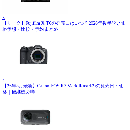
3
【リーク】Fujifilm X‑T6の発売日はいつ？2026年後半説と価
格予想・比較・予約まとめ
4
【26年8月最新】Canon EOS R7 Mark II(mark2)の発売日・価
格｜後継機の噂