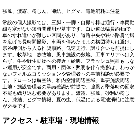
強風、濃霧、粉じん、凍結、ヒグマ、電池消耗に注意
常設の個人撮影では、三脚・一脚・自撮り棒は通行・車両動
線を塞がない短時間運用が基本です。白い道は幅員約4mで
車のすれ違いが難しい区間があり、道路中央や狭い路肩で脚
を広げる長時間撮影、車両を停めたままの構図待ちは避け、
宗谷岬側から入る推奨順路、低速走行、譲り合いを前提にし
ます。牧草地、放牧地、風車施設の敷地、工事エリアへは入
らず、牛や野生動物への接近・給餌、フラッシュ照射もしな
い運用が安全です。商用・団体・照明を伴う撮影は、わっか
ないフィルムコミッションや管理者への事前相談が必要で
す。ドローンは航空法、稚内空港周辺空域、重要施設周辺、
土地・施設管理者の承諾確認が前提で、強風と墜落時の回収
不能も織り込む必要があります。濃霧、強風、砂利の粉じ
ん、凍結、ヒグマ情報、夏の虫、低温による電池消耗に注意
が必要です。
アクセス・駐車場・現地情報