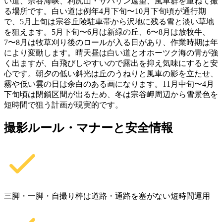
い道、宗谷海峡、利尻山・サハリン遠望、風車群を重ねて撮
る場所です。白い道は例年4月下旬〜10月下旬頃が通行期
で、5月上旬は宗谷丘陵駐車帯から沢地に残る雪と淡い草地
を狙えます。5月下旬〜6月は新緑の丘、6〜8月は放牧牛、
7〜8月は牧草刈り後のロールが入る日があり、作業時期は年
により変動します。晴天昼は白い道とオホーツク海の青が強
く出ますが、白飛びしやすいので露出を抑え気味にすると安
心です。朝夕の低い斜光は丘のうねりと風車の影を立たせ、
霧や低い雲の日は余白のある画になります。11月中旬〜4月
下旬頃は閉鎖区間が出るため、冬は宗谷岬周辺から雪景色を
短時間で狙う計画が現実的です。
撮影ルール・マナーと安全情報
三脚・一脚・自撮り棒は道路・通路を塞がない短時間運用