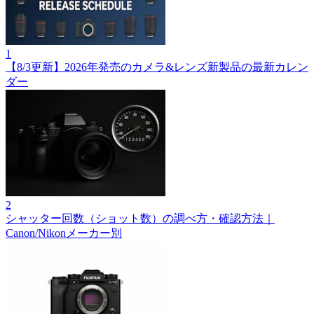
1
【8/3更新】2026年発売のカメラ&レンズ新製品の最新カレン
ダー
2
シャッター回数（ショット数）の調べ方・確認方法｜
Canon/Nikonメーカー別