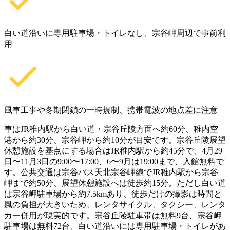
白い道沿いに専用駐車場・トイレなし、宗谷岬周辺で事前利
用
風車工事や冬期閉鎖の一時規制、携帯電波の地点差に注意
車はJR稚内駅から白い道・宗谷丘陵方面へ約60分、稚内空
港から約30分、宗谷岬から約10分が目安です。宗谷丘陵展望
休憩施設を基点にする場合はJR稚内駅から約45分で、4月29
日〜11月3日の9:00〜17:00、6〜9月は19:00まで、入館無料で
す。公共交通は宗谷バス天北宗谷岬線でJR稚内駅から宗谷
岬まで約50分、展望休憩施設へは徒歩約15分。ただし白い道
は宗谷岬駐車場から約7.5kmあり、徒歩だけの撮影は時間と
風の負担が大きいため、レンタサイクル、タクシー、レンタ
カー併用が現実的です。宗谷丘陵駐車帯は無料9台、宗谷岬
駐車場は無料72台、白い道沿いには専用駐車場・トイレがあ