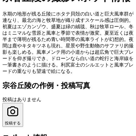
氷期の地形が残る丘陵にホタテ貝殻の白い道と巨大風車群が
連なり、最北の海と牧草地が織り成すスケール感は圧倒的。
初夏はエゾカンゾウ、盛夏は緑の絨毯、秋は牧草ロール、冬
はミニマルな雪原と風車と季節で表情が激変。夏至近くは夜
半まで薄明が残るため青い時間帯の風車ライトが幻想的。夜
間は鹿やキタキツネも現れ、星景や野生動物のサファリ的撮
影も楽しめる。風車メンテ用の小道からは超広角で巨大ブレ
ードを仰ぎ撮りでき、ドローンなら白い道の蛇行と海岸線を
一筆書きのように描ける。利尻富士のシルエットと風車ブレ
ードの重なりも望遠で絵になる。
宗谷丘陵の作例・投稿写真
投稿はありません
投稿する