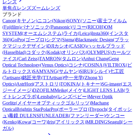
レンズ
単焦点レンズ
ズームレンズ
ブランド
Canon(キヤノン)
ニコン(Nikon)
SONY(ソニー)
富士フイルム
(Fujifilm)
パナソニック(Panasonic)
リコー(RICOH)
OM
SYSTEM(オーエムシステム)
ライカ(Leica)
Insta360(インスタ
360)
GoPro(ゴープロ)
シグマ(Sigma)
Blackmagic Design(ブラッ
クマジックデザイン)
DJI
カシオ(CASIO)
ハッセルブラッド
(Hasselblad)
コダック(Kodak)
オリンパス(OLYMPUS)
カールツ
ァイス(Carl Zeiss)
TAMRON(タムロン)
Anhui ChangGeng
Optical Technology(Venus Optics)
コシナ(COSINA)
VILTROX(ビ
ルトロックス)
SAMYANG(サムヤン)
SIRUI(シルイ)
七工匠
(7artisans)
銘匠光学(TTArtisan)
中一光学(Zhong Yi
Optics)
AstrHori(アストロリ)
TOKINA(トキナー)
SG-image(エス
ジーイメージ)
DZOFILM
Meike(メイケ)
LIGHT LENS LAB(ラ
イトレンズラボ)
Lensbaby(レンズベビー)
Meyer Optik
Gorlitz(メイヤーオプティックゴルリッツ)
Machang
Optical
Brightin Star
PolarPro(ポーラープロ)
Thypoch(タイポッシ
ュ)
毒鏡 DULENS
FUNLEADER(ファンリーダー)
ケンコー
(Kenko)
Kowa(コーワ)
Irix(アイリックス)
MR.DING
Seagull(シー
ガル)