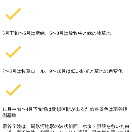
5月下旬〜6月は新緑、6〜8月は放牧牛と緑の牧草地
7〜8月は牧草ロール、9〜10月は低い斜光と草地の色変化
11月中旬〜4月下旬頃は閉鎖区間が出るため冬景色は宗谷岬
側基準
宗谷丘陵は、周氷河地形の波状斜面、ホタテ貝殻を敷いた白