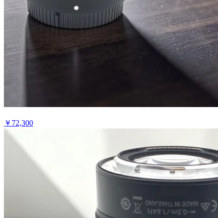
￥
72,300