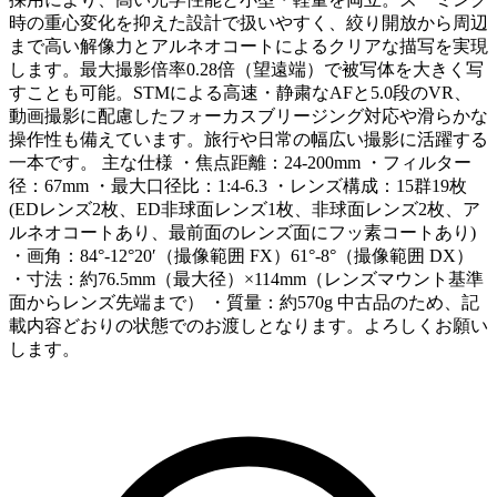
時の重心変化を抑えた設計で扱いやすく、絞り開放から周辺
まで高い解像力とアルネオコートによるクリアな描写を実現
します。最大撮影倍率0.28倍（望遠端）で被写体を大きく写
すことも可能。STMによる高速・静粛なAFと5.0段のVR、
動画撮影に配慮したフォーカスブリージング対応や滑らかな
操作性も備えています。旅行や日常の幅広い撮影に活躍する
一本です。 主な仕様 ・焦点距離：24-200mm ・フィルター
径：67mm ・最大口径比：1:4-6.3 ・レンズ構成：15群19枚
(EDレンズ2枚、ED非球面レンズ1枚、非球面レンズ2枚、ア
ルネオコートあり、最前面のレンズ面にフッ素コートあり)
・画角：84°-12°20′（撮像範囲 FX）61°-8°（撮像範囲 DX）
・寸法：約76.5mm（最大径）×114mm（レンズマウント基準
面からレンズ先端まで） ・質量：約570g 中古品のため、記
載内容どおりの状態でのお渡しとなります。よろしくお願い
します。