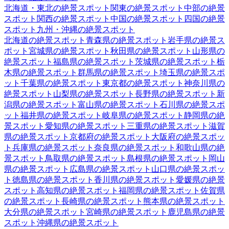
北海道・東北
の絶景スポット
関東
の絶景スポット
中部
の絶景
スポット
関西
の絶景スポット
中国
の絶景スポット
四国
の絶景
スポット
九州・沖縄
の絶景スポット
北海道
の絶景スポット
青森県
の絶景スポット
岩手県
の絶景ス
ポット
宮城県
の絶景スポット
秋田県
の絶景スポット
山形県
の
絶景スポット
福島県
の絶景スポット
茨城県
の絶景スポット
栃
木県
の絶景スポット
群馬県
の絶景スポット
埼玉県
の絶景スポ
ット
千葉県
の絶景スポット
東京都
の絶景スポット
神奈川県
の
絶景スポット
山梨県
の絶景スポット
長野県
の絶景スポット
新
潟県
の絶景スポット
富山県
の絶景スポット
石川県
の絶景スポ
ット
福井県
の絶景スポット
岐阜県
の絶景スポット
静岡県
の絶
景スポット
愛知県
の絶景スポット
三重県
の絶景スポット
滋賀
県
の絶景スポット
京都府
の絶景スポット
大阪府
の絶景スポッ
ト
兵庫県
の絶景スポット
奈良県
の絶景スポット
和歌山県
の絶
景スポット
鳥取県
の絶景スポット
島根県
の絶景スポット
岡山
県
の絶景スポット
広島県
の絶景スポット
山口県
の絶景スポッ
ト
徳島県
の絶景スポット
香川県
の絶景スポット
愛媛県
の絶景
スポット
高知県
の絶景スポット
福岡県
の絶景スポット
佐賀県
の絶景スポット
長崎県
の絶景スポット
熊本県
の絶景スポット
大分県
の絶景スポット
宮崎県
の絶景スポット
鹿児島県
の絶景
スポット
沖縄県
の絶景スポット