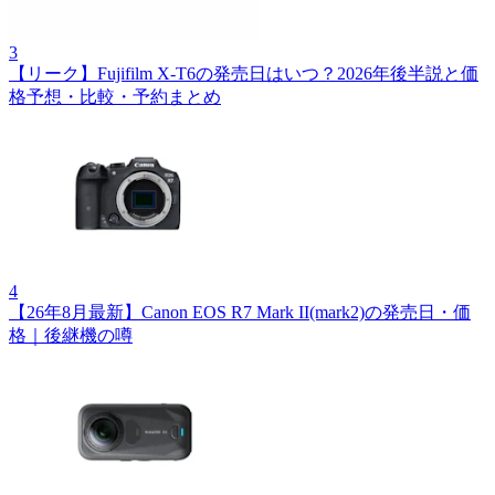
3
【リーク】Fujifilm X‑T6の発売日はいつ？2026年後半説と価
格予想・比較・予約まとめ
4
【26年8月最新】Canon EOS R7 Mark II(mark2)の発売日・価
格｜後継機の噂