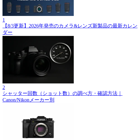
1
【8/3更新】2026年発売のカメラ&レンズ新製品の最新カレン
ダー
2
シャッター回数（ショット数）の調べ方・確認方法｜
Canon/Nikonメーカー別