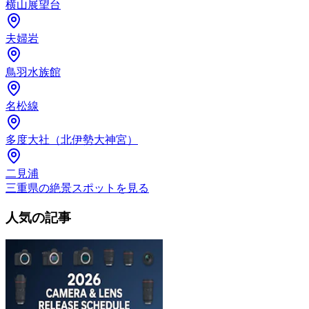
横山展望台
夫婦岩
鳥羽水族館
名松線
多度大社（北伊勢大神宮）
二見浦
三重県の絶景スポットを見る
人気の記事