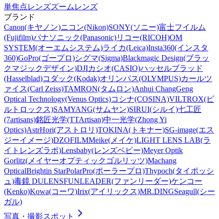
単焦点レンズ
ズームレンズ
ブランド
Canon(キヤノン)
ニコン(Nikon)
SONY(ソニー)
富士フイルム
(Fujifilm)
パナソニック(Panasonic)
リコー(RICOH)
OM
SYSTEM(オーエムシステム)
ライカ(Leica)
Insta360(インスタ
360)
GoPro(ゴープロ)
シグマ(Sigma)
Blackmagic Design(ブラッ
クマジックデザイン)
DJI
カシオ(CASIO)
ハッセルブラッド
(Hasselblad)
コダック(Kodak)
オリンパス(OLYMPUS)
カールツ
ァイス(Carl Zeiss)
TAMRON(タムロン)
Anhui ChangGeng
Optical Technology(Venus Optics)
コシナ(COSINA)
VILTROX(ビ
ルトロックス)
SAMYANG(サムヤン)
SIRUI(シルイ)
七工匠
(7artisans)
銘匠光学(TTArtisan)
中一光学(Zhong Yi
Optics)
AstrHori(アストロリ)
TOKINA(トキナー)
SG-image(エス
ジーイメージ)
DZOFILM
Meike(メイケ)
LIGHT LENS LAB(ラ
イトレンズラボ)
Lensbaby(レンズベビー)
Meyer Optik
Gorlitz(メイヤーオプティックゴルリッツ)
Machang
Optical
Brightin Star
PolarPro(ポーラープロ)
Thypoch(タイポッシ
ュ)
毒鏡 DULENS
FUNLEADER(ファンリーダー)
ケンコー
(Kenko)
Kowa(コーワ)
Irix(アイリックス)
MR.DING
Seagull(シー
ガル)
写真・撮影スポット