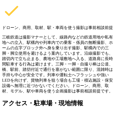
ドローン、商用、取材、駅・車両を使う撮影は事前相談前提
三岐鉄道は撮影マナーとして、線路内などの鉄道用地や私有
地への立入、駅構内や列車内での乗客・係員の無断撮影、ホ
ームの点字ブロック外へ身を乗り出す撮影、駅構内での三
脚・脚立使用を避けるよう案内しています。沿線撮影でも、
踏切内で立ち止まる、農地や工場敷地へ入る、道路肩に長時
間駐車する行為は避けます。三脚・一脚・自撮り棒は公道、
橋、駅前、踏切付近で通行を塞がない範囲に限り、混雑時は
手持ち中心が安全です。列車や運転士へフラッシュや強い
LEDを向けず、貨物列車を狙う場合も工場・積込施設・保安
設備へ無理に近づかないでください。ドローン、商用、取
材、モデル、駅や車両を使う企画撮影は事前相談前提です。
アクセス・駐車場・現地情報