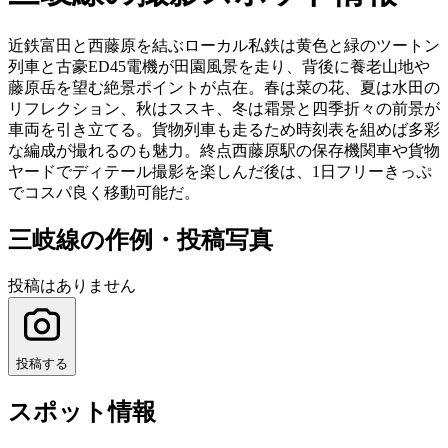
近鉄富田と西藤原を結ぶローカル私鉄は黄色と緑のツートン
列車と古豪ED45電機が田園風景を走り、背後に養老山地や
藤原岳を望む絶景ポイントが点在。春は菜の花、夏は水田の
リフレクション、秋はススキ、冬は霜景と四季折々の前景が
車両を引き立てる。貨物列車も走るため時刻表を組めば多彩
な編成が撮れるのも魅力。終点西藤原駅の保存機関車や貨物
ヤードでディテール撮影を楽しんだ後は、1日フリーきっぷ
でコスパ良く移動可能だ。
三岐線の作例・投稿写真
投稿はありません
投稿する
スポット情報