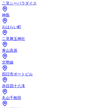
二見シーパラダイス
神島
おはらい町
二見興玉神社
青山高原
北勢線
四日市ポートビル
赤目四十八滝
丸山千枚田