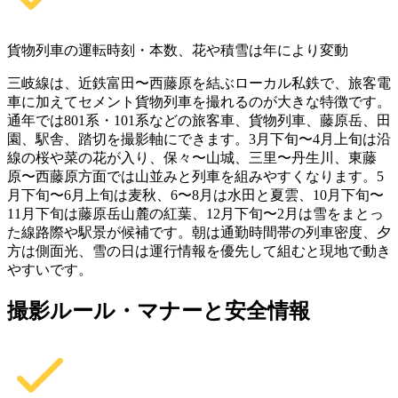
貨物列車の運転時刻・本数、花や積雪は年により変動
三岐線は、近鉄富田〜西藤原を結ぶローカル私鉄で、旅客電
車に加えてセメント貨物列車を撮れるのが大きな特徴です。
通年では801系・101系などの旅客車、貨物列車、藤原岳、田
園、駅舎、踏切を撮影軸にできます。3月下旬〜4月上旬は沿
線の桜や菜の花が入り、保々〜山城、三里〜丹生川、東藤
原〜西藤原方面では山並みと列車を組みやすくなります。5
月下旬〜6月上旬は麦秋、6〜8月は水田と夏雲、10月下旬〜
11月下旬は藤原岳山麓の紅葉、12月下旬〜2月は雪をまとっ
た線路際や駅景が候補です。朝は通勤時間帯の列車密度、夕
方は側面光、雪の日は運行情報を優先して組むと現地で動き
やすいです。
撮影ルール・マナーと安全情報