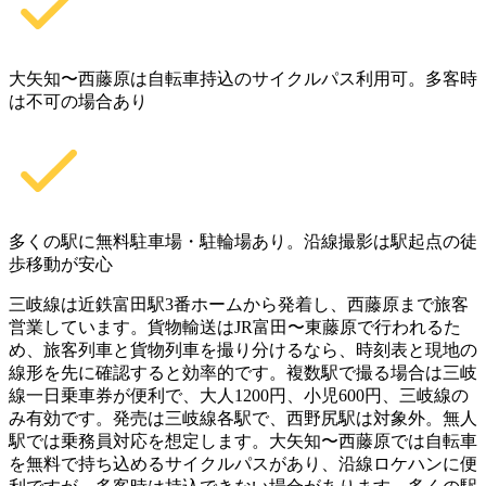
大矢知〜西藤原は自転車持込のサイクルパス利用可。多客時
は不可の場合あり
多くの駅に無料駐車場・駐輪場あり。沿線撮影は駅起点の徒
歩移動が安心
三岐線は近鉄富田駅3番ホームから発着し、西藤原まで旅客
営業しています。貨物輸送はJR富田〜東藤原で行われるた
め、旅客列車と貨物列車を撮り分けるなら、時刻表と現地の
線形を先に確認すると効率的です。複数駅で撮る場合は三岐
線一日乗車券が便利で、大人1200円、小児600円、三岐線の
み有効です。発売は三岐線各駅で、西野尻駅は対象外。無人
駅では乗務員対応を想定します。大矢知〜西藤原では自転車
を無料で持ち込めるサイクルパスがあり、沿線ロケハンに便