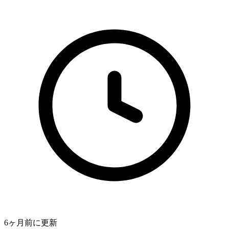
6ヶ月前
に更新