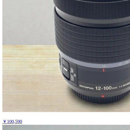
￥
100,590