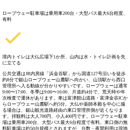
ロープウェー駐車場は乗用車200台・大型バス最大6台程度、
有料
境内トイレは大仏広場下1か所、山内は水・トイレ計画を先
に立てる
公共交通はJR内房線「浜金谷駅」から国道127号沿いを徒歩
約8分で鋸山ロープウェー山麓駅へ向かい、山頂駅から西口
管理所へ入る動線が分かりやすいです。ロープウェーは通常
9:00〜17:00、冬季は9:00〜16:00、片道約4分で、荒天時や年
次検査で運休があります。車は富津館山道路・富津金谷ICか
らロープウェー山麓駅へ約5分。大仏や薬師本殿を中心に撮
る場合は、鋸山観光道路経由の東口管理所側が近くなりま
す。拝観料は大人700円、小人400円です。ロープウェー駐車
場は乗用車200台、大型バス最大6台程度で有料。東口側の無
料駐車場は約50台規模とされますが、台数・夜間利用は現地