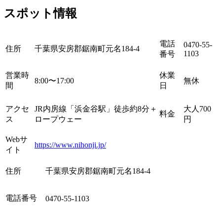
スポット情報
電話
0470-55-
住所
千葉県安房郡鋸南町元名184-4
1103
番号
営業時
休業
8:00〜17:00
無休
間
日
アクセ
JR内房線「浜金谷駅」徒歩約8分＋
大人700
料金
ス
ロープウェー
円
Webサ
https://www.nihonji.jp/
イト
住所
千葉県安房郡鋸南町元名184-4
電話番号
0470-55-1103