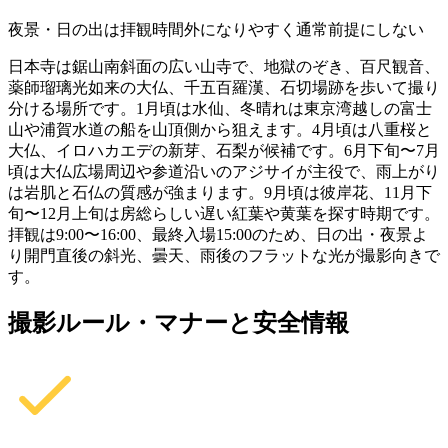
夜景・日の出は拝観時間外になりやすく通常前提にしない
日本寺は鋸山南斜面の広い山寺で、地獄のぞき、百尺観音、
薬師瑠璃光如来の大仏、千五百羅漢、石切場跡を歩いて撮り
分ける場所です。1月頃は水仙、冬晴れは東京湾越しの富士
山や浦賀水道の船を山頂側から狙えます。4月頃は八重桜と
大仏、イロハカエデの新芽、石梨が候補です。6月下旬〜7月
頃は大仏広場周辺や参道沿いのアジサイが主役で、雨上がり
は岩肌と石仏の質感が強まります。9月頃は彼岸花、11月下
旬〜12月上旬は房総らしい遅い紅葉や黄葉を探す時期です。
拝観は9:00〜16:00、最終入場15:00のため、日の出・夜景よ
り開門直後の斜光、曇天、雨後のフラットな光が撮影向きで
す。
撮影ルール・マナーと安全情報