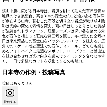
鋸山中腹に広がる日本寺は、岩肌を削って刻んだ百尺観音や
地獄のぞき展望台、高さ31mの石造大仏など迫力ある石仏群
が点在する山寺。苔むした石段と切り立つ岩壁が織り成す陰
影は光線の変化で表情を変え、雨の日はしっとりとした質感
が強調されドラマチック。紅葉シーズンは深い谷を染める朱
色が石仏と相まって荘厳な雰囲気を醸し、冬の澄んだ空気の
日は東京湾越しの富士山をバックにシルエットを狙える。広
角でのスケール感と望遠での石仏ディテール、どちらも楽し
めるフォトハイクに最適なスポット。ロープウェーと登山道
を組み合わせれば光の向きを読んでタイミングを合わせやす
く、一日で多様なカットを収集できるのも魅力。
日本寺の作例・投稿写真
投稿はありません
投稿する