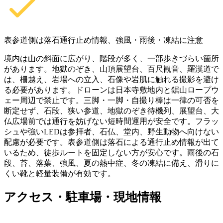
表参道側は落石通行止め情報、強風・雨後・凍結に注意
境内は山の斜面に広がり、階段が多く、一部歩きづらい箇所
があります。地獄のぞき、山頂展望台、百尺観音、羅漢道で
は、柵越え、岩場への立入、石像や岩肌に触れる撮影を避け
る必要があります。ドローンは日本寺敷地内と鋸山ロープウ
ェー周辺で禁止です。三脚・一脚・自撮り棒は一律の可否を
断定せず、石段、狭い参道、地獄のぞき待機列、展望台、大
仏広場前では通行を妨げない短時間運用が安全です。フラッ
シュや強いLEDは参拝者、石仏、堂内、野生動物へ向けない
配慮が必要です。表参道側は落石による通行止め情報が出て
いるため、徒歩ルートを固定しない方が安心です。雨後の石
段、苔、落葉、強風、夏の熱中症、冬の凍結に備え、滑りに
くい靴と軽量装備が有効です。
アクセス・駐車場・現地情報