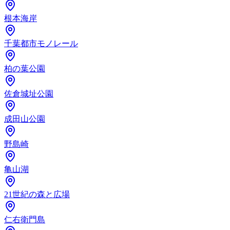
根本海岸
千葉都市モノレール
柏の葉公園
佐倉城址公園
成田山公園
野島崎
亀山湖
21世紀の森と広場
仁右衛門島