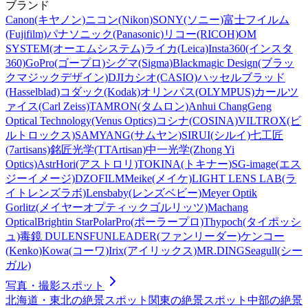
ブランド
Canon(キヤノン)
ニコン(Nikon)
SONY(ソニー)
富士フイルム
(Fujifilm)
パナソニック(Panasonic)
リコー(RICOH)
OM
SYSTEM(オーエムシステム)
ライカ(Leica)
Insta360(インスタ
360)
GoPro(ゴープロ)
シグマ(Sigma)
Blackmagic Design(ブラッ
クマジックデザイン)
DJI
カシオ(CASIO)
ハッセルブラッド
(Hasselblad)
コダック(Kodak)
オリンパス(OLYMPUS)
カールツ
ァイス(Carl Zeiss)
TAMRON(タムロン)
Anhui ChangGeng
Optical Technology(Venus Optics)
コシナ(COSINA)
VILTROX(ビ
ルトロックス)
SAMYANG(サムヤン)
SIRUI(シルイ)
七工匠
(7artisans)
銘匠光学(TTArtisan)
中一光学(Zhong Yi
Optics)
AstrHori(アストロリ)
TOKINA(トキナー)
SG-image(エス
ジーイメージ)
DZOFILM
Meike(メイケ)
LIGHT LENS LAB(ラ
イトレンズラボ)
Lensbaby(レンズベビー)
Meyer Optik
Gorlitz(メイヤーオプティックゴルリッツ)
Machang
Optical
Brightin Star
PolarPro(ポーラープロ)
Thypoch(タイポッシ
ュ)
毒鏡 DULENS
FUNLEADER(ファンリーダー)
ケンコー
(Kenko)
Kowa(コーワ)
Irix(アイリックス)
MR.DING
Seagull(シー
ガル)
写真・撮影スポット
北海道・東北
の絶景スポット
関東
の絶景スポット
中部
の絶景