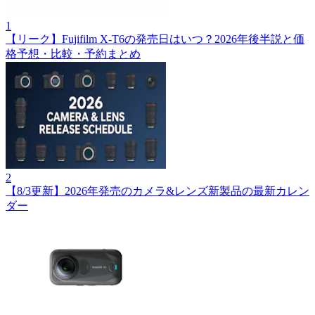
1
【リーク】Fujifilm X‑T6の発売日はいつ？2026年後半説と価
格予想・比較・予約まとめ
2
【8/3更新】2026年発売のカメラ&レンズ新製品の最新カレン
ダー