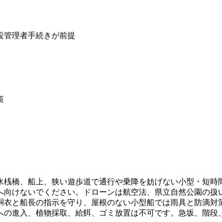
設管理者手続きが前提
策
水桟橋、船上、狭い遊歩道で通行や乗降を妨げない小型・短時
へ向けないでください。ドローンは航空法、県立自然公園の扱
胴衣と船長の指示を守り、屋根のない小型船では雨具と防滴対
への進入、植物採取、給餌、ゴミ放置は不可です。急坂、階段