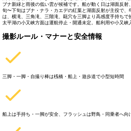
ブナ新緑と雨後の低い雲が候補です。船が動く日は湖面反射、
旬〜下旬はブナ・ナラ・カエデの紅葉と湖面反射が主役で、
は、横滝、三角滝、三階滝、甌穴を三脚より高感度手持ちで拾
太平湖の小又峡方面は運航停止・開通未定。船利用や小又峡
撮影ルール・マナーと安全情報
三脚・一脚・自撮り棒は桟橋・船上・遊歩道で小型短時間
船上は手持ち・一脚が安全、フラッシュは野鳥・同乗者へ向