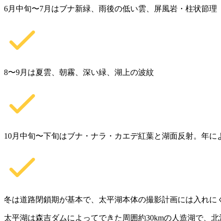
6月中旬〜7月はブナ新緑、雨後の低い雲、屏風岩・柱状節理
8〜9月は夏雲、朝霧、深い緑、湖上の波紋
10月中旬〜下旬はブナ・ナラ・カエデ紅葉と湖面反射。年に
冬は道路閉鎖期が基本で、太平湖本体の撮影計画には入れに
太平湖は森吉ダムによってできた周囲約30kmの人造湖で、