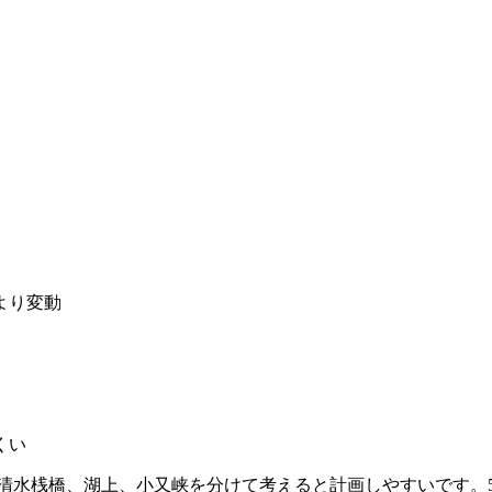
より変動
くい
北清水桟橋、湖上、小又峡を分けて考えると計画しやすいです。5