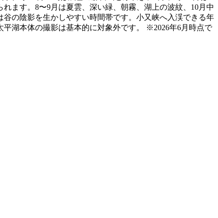
れます。8〜9月は夏雲、深い緑、朝霧、湖上の波紋、10月中
は谷の陰影を生かしやすい時間帯です。小又峡へ入渓できる年
湖本体の撮影は基本的に対象外です。 ※2026年6月時点で