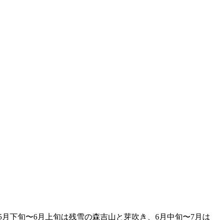
月下旬〜6月上旬は残雪の森吉山と芽吹き、6月中旬〜7月は