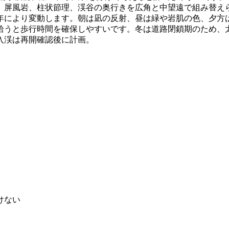
屏風岩、柱状節理、渓谷の奥行きを広角と中望遠で組み替えら
年により変動します。朝は凪の反射、昼は緑や岩肌の色、夕方
うと歩行時間を確保しやすいです。冬は道路閉鎖期のため、太平
入渓は再開確認後に計画。
けない