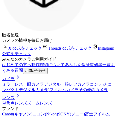
匿名配送
カメラの情報を毎日お届け
X 公式をチェック
Threads 公式をチェック
Instagram
公式をチェック
みんなのカメラご利用ガイド
はじめての方へ
動作確認について
あんしん保証
監修者一覧
よ
くある質問
お問い合わせ
カメラ
ミラーレス一眼カメラ
デジタル一眼レフカメラ
コンデジ(コ
ンパクトデジタルカメラ)
フィルムカメラ
その他のカメラ
レンズ
単焦点レンズ
ズームレンズ
ブランド
Canon(キヤノン)
ニコン(Nikon)
SONY(ソニー)
富士フイルム