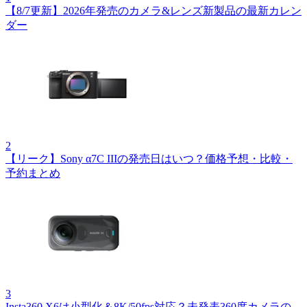
【8/7更新】2026年発売のカメラ&レンズ新製品の最新カレン
ダー
2
【リーク】Sony α7C IIIの発売日はいつ？価格予想・比較・
予約まとめ
3
Insta360 X6は小型化＆8K/50fps対応？未発表360度カメラの