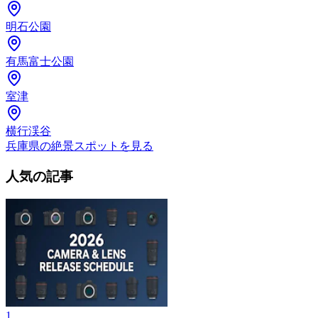
明石公園
有馬富士公園
室津
横行渓谷
兵庫県の絶景スポットを見る
人気の記事
1