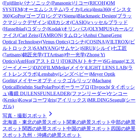
(Fujifilm)
パナソニック(Panasonic)
リコー(RICOH)
OM
SYSTEM(オーエムシステム)
ライカ(Leica)
Insta360(インスタ
360)
GoPro(ゴープロ)
シグマ(Sigma)
Blackmagic Design(ブラッ
クマジックデザイン)
DJI
カシオ(CASIO)
ハッセルブラッド
(Hasselblad)
コダック(Kodak)
オリンパス(OLYMPUS)
カールツ
ァイス(Carl Zeiss)
TAMRON(タムロン)
Anhui ChangGeng
Optical Technology(Venus Optics)
コシナ(COSINA)
VILTROX(ビ
ルトロックス)
SAMYANG(サムヤン)
SIRUI(シルイ)
七工匠
(7artisans)
銘匠光学(TTArtisan)
中一光学(Zhong Yi
Optics)
AstrHori(アストロリ)
TOKINA(トキナー)
SG-image(エス
ジーイメージ)
DZOFILM
Meike(メイケ)
LIGHT LENS LAB(ラ
イトレンズラボ)
Lensbaby(レンズベビー)
Meyer Optik
Gorlitz(メイヤーオプティックゴルリッツ)
Machang
Optical
Brightin Star
PolarPro(ポーラープロ)
Thypoch(タイポッシ
ュ)
毒鏡 DULENS
FUNLEADER(ファンリーダー)
ケンコー
(Kenko)
Kowa(コーワ)
Irix(アイリックス)
MR.DING
Seagull(シー
ガル)
写真・撮影スポット
北海道・東北
の絶景スポット
関東
の絶景スポット
中部
の絶景
スポット
関西
の絶景スポット
中国
の絶景スポット
四国
の絶景
スポット
九州・沖縄
の絶景スポット