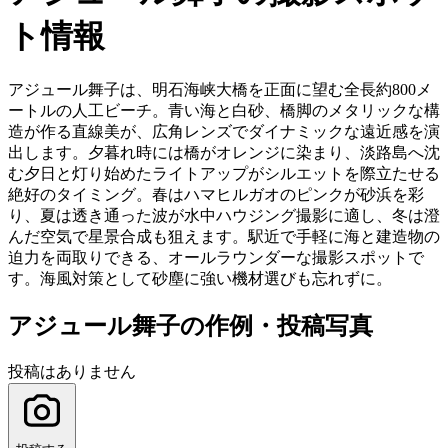
ト情報
アジュール舞子は、明石海峡大橋を正面に望む全長約800メ
ートルの人工ビーチ。青い海と白砂、橋脚のメタリックな構
造が作る直線美が、広角レンズでダイナミックな遠近感を演
出します。夕暮れ時には橋がオレンジに染まり、淡路島へ沈
む夕日と灯り始めたライトアップがシルエットを際立たせる
絶好のタイミング。春はハマヒルガオのピンクが砂浜を彩
り、夏は透き通った波が水中ハウジング撮影に適し、冬は澄
んだ空気で星景合成も狙えます。駅近で手軽に海と建造物の
迫力を両取りできる、オールラウンダーな撮影スポットで
す。海風対策として砂塵に強い機材選びも忘れずに。
アジュール舞子の作例・投稿写真
投稿はありません