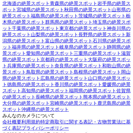
北海道
の絶景スポット
青森県
の絶景スポット
岩手県
の絶景ス
ポット
宮城県
の絶景スポット
秋田県
の絶景スポット
山形県
の
絶景スポット
福島県
の絶景スポット
茨城県
の絶景スポット
栃
木県
の絶景スポット
群馬県
の絶景スポット
埼玉県
の絶景スポ
ット
千葉県
の絶景スポット
東京都
の絶景スポット
神奈川県
の
絶景スポット
山梨県
の絶景スポット
長野県
の絶景スポット
新
潟県
の絶景スポット
富山県
の絶景スポット
石川県
の絶景スポ
ット
福井県
の絶景スポット
岐阜県
の絶景スポット
静岡県
の絶
景スポット
愛知県
の絶景スポット
三重県
の絶景スポット
滋賀
県
の絶景スポット
京都府
の絶景スポット
大阪府
の絶景スポッ
ト
兵庫県
の絶景スポット
奈良県
の絶景スポット
和歌山県
の絶
景スポット
鳥取県
の絶景スポット
島根県
の絶景スポット
岡山
県
の絶景スポット
広島県
の絶景スポット
山口県
の絶景スポッ
ト
徳島県
の絶景スポット
香川県
の絶景スポット
愛媛県
の絶景
スポット
高知県
の絶景スポット
福岡県
の絶景スポット
佐賀県
の絶景スポット
長崎県
の絶景スポット
熊本県
の絶景スポット
大分県
の絶景スポット
宮崎県
の絶景スポット
鹿児島県
の絶景
スポット
沖縄県
の絶景スポット
みんなのカメラについて
会社概要
利用規約
特定商取引に関する表記・古物営業法に基
づく表記
プライバシーポリシー