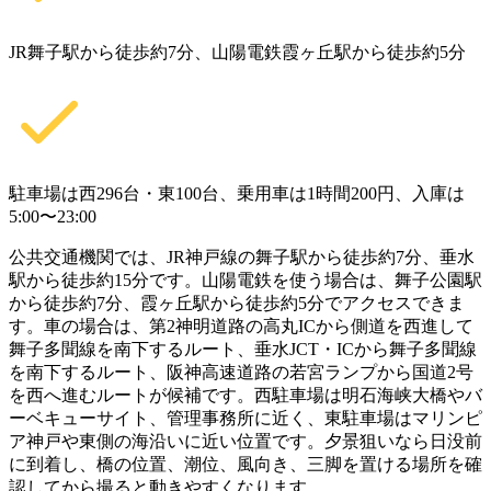
JR舞子駅から徒歩約7分、山陽電鉄霞ヶ丘駅から徒歩約5分
駐車場は西296台・東100台、乗用車は1時間200円、入庫は
5:00〜23:00
公共交通機関では、JR神戸線の舞子駅から徒歩約7分、垂水
駅から徒歩約15分です。山陽電鉄を使う場合は、舞子公園駅
から徒歩約7分、霞ヶ丘駅から徒歩約5分でアクセスできま
す。車の場合は、第2神明道路の高丸ICから側道を西進して
舞子多聞線を南下するルート、垂水JCT・ICから舞子多聞線
を南下するルート、阪神高速道路の若宮ランプから国道2号
を西へ進むルートが候補です。西駐車場は明石海峡大橋やバ
ーベキューサイト、管理事務所に近く、東駐車場はマリンピ
ア神戸や東側の海沿いに近い位置です。夕景狙いなら日没前
に到着し、橋の位置、潮位、風向き、三脚を置ける場所を確
認してから撮ると動きやすくなります。