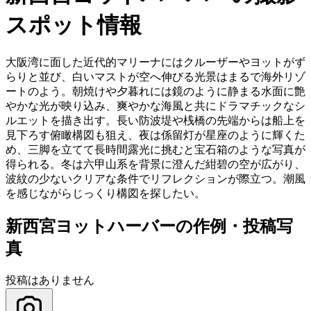
スポット情報
大阪湾に面した近代的マリーナにはクルーザーやヨットがず
らりと並び、白いマストが空へ伸びる光景はまるで海外リゾ
ートのよう。朝焼けや夕暮れには鏡のように静まる水面に艶
やかな光が映り込み、爽やかな海風と共にドラマチックなシ
ルエットを描き出す。長い防波堤や桟橋の先端からは船上を
見下ろす俯瞰構図も狙え、夜は係留灯が星座のように輝くた
め、三脚を立てて長時間露光に挑むと宝石箱のような写真が
得られる。冬は六甲山系を背景に澄んだ紺碧の空が広がり、
波紋の少ないクリアな条件でリフレクションが際立つ。潮風
を感じながらじっくり構図を探したい。
新西宮ヨットハーバーの作例・投稿写
真
投稿はありません