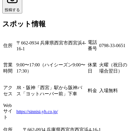
投稿する
スポット情報
電話
〒662-0934 兵庫県西宮市西宮浜4-
住所
0798-33-0651
番号
16-1
営業
9:00〜17:00（ハイシーズン9:00〜
休業
火曜（祝日の
時間
17:30）
日
場合翌日）
アク
JR・阪神「西宮」駅から阪神バ
料金
入場無料
セス
ス「ヨットハーバー前」下車
Web
サイ
https://sinnisi-yh.co.jp/
ト
住所
〒662-0934 兵庫県西宮市西宮浜4-16-1