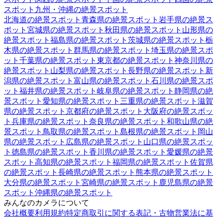
スポット
九州・沖縄
の絶景スポット
北海道
の絶景スポット
青森県
の絶景スポット
岩手県
の絶景ス
ポット
宮城県
の絶景スポット
秋田県
の絶景スポット
山形県
の
絶景スポット
福島県
の絶景スポット
茨城県
の絶景スポット
栃
木県
の絶景スポット
群馬県
の絶景スポット
埼玉県
の絶景スポ
ット
千葉県
の絶景スポット
東京都
の絶景スポット
神奈川県
の
絶景スポット
山梨県
の絶景スポット
長野県
の絶景スポット
新
潟県
の絶景スポット
富山県
の絶景スポット
石川県
の絶景スポ
ット
福井県
の絶景スポット
岐阜県
の絶景スポット
静岡県
の絶
景スポット
愛知県
の絶景スポット
三重県
の絶景スポット
滋賀
県
の絶景スポット
京都府
の絶景スポット
大阪府
の絶景スポッ
ト
兵庫県
の絶景スポット
奈良県
の絶景スポット
和歌山県
の絶
景スポット
鳥取県
の絶景スポット
島根県
の絶景スポット
岡山
県
の絶景スポット
広島県
の絶景スポット
山口県
の絶景スポッ
ト
徳島県
の絶景スポット
香川県
の絶景スポット
愛媛県
の絶景
スポット
高知県
の絶景スポット
福岡県
の絶景スポット
佐賀県
の絶景スポット
長崎県
の絶景スポット
熊本県
の絶景スポット
大分県
の絶景スポット
宮崎県
の絶景スポット
鹿児島県
の絶景
スポット
沖縄県
の絶景スポット
みんなのカメラについて
会社概要
利用規約
特定商取引に関する表記・古物営業法に基