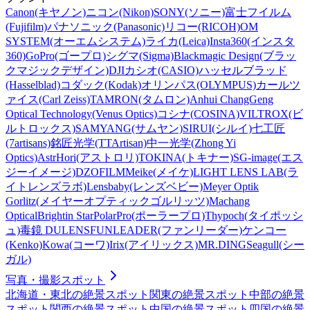
Canon(キヤノン)
ニコン(Nikon)
SONY(ソニー)
富士フイルム
(Fujifilm)
パナソニック(Panasonic)
リコー(RICOH)
OM
SYSTEM(オーエムシステム)
ライカ(Leica)
Insta360(インスタ
360)
GoPro(ゴープロ)
シグマ(Sigma)
Blackmagic Design(ブラッ
クマジックデザイン)
DJI
カシオ(CASIO)
ハッセルブラッド
(Hasselblad)
コダック(Kodak)
オリンパス(OLYMPUS)
カールツ
ァイス(Carl Zeiss)
TAMRON(タムロン)
Anhui ChangGeng
Optical Technology(Venus Optics)
コシナ(COSINA)
VILTROX(ビ
ルトロックス)
SAMYANG(サムヤン)
SIRUI(シルイ)
七工匠
(7artisans)
銘匠光学(TTArtisan)
中一光学(Zhong Yi
Optics)
AstrHori(アストロリ)
TOKINA(トキナー)
SG-image(エス
ジーイメージ)
DZOFILM
Meike(メイケ)
LIGHT LENS LAB(ラ
イトレンズラボ)
Lensbaby(レンズベビー)
Meyer Optik
Gorlitz(メイヤーオプティックゴルリッツ)
Machang
Optical
Brightin Star
PolarPro(ポーラープロ)
Thypoch(タイポッシ
ュ)
毒鏡 DULENS
FUNLEADER(ファンリーダー)
ケンコー
(Kenko)
Kowa(コーワ)
Irix(アイリックス)
MR.DING
Seagull(シー
ガル)
写真・撮影スポット
北海道・東北
の絶景スポット
関東
の絶景スポット
中部
の絶景
スポット
関西
の絶景スポット
中国
の絶景スポット
四国
の絶景