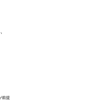
い
が前提