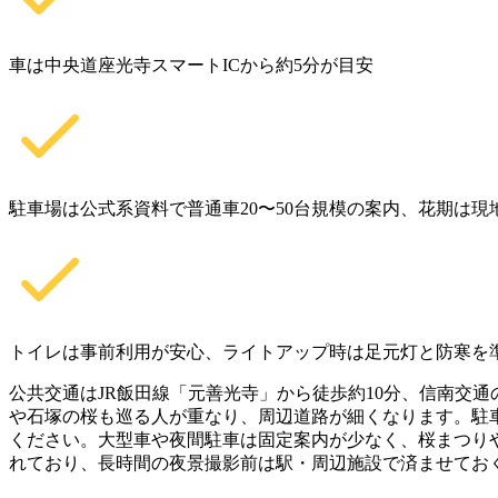
車は中央道座光寺スマートICから約5分が目安
駐車場は公式系資料で普通車20〜50台規模の案内、花期は現
トイレは事前利用が安心、ライトアップ時は足元灯と防寒を
公共交通はJR飯田線「元善光寺」から徒歩約10分、信南交
や石塚の桜も巡る人が重なり、周辺道路が細くなります。駐車
ください。大型車や夜間駐車は固定案内が少なく、桜まつり
れており、長時間の夜景撮影前は駅・周辺施設で済ませておく