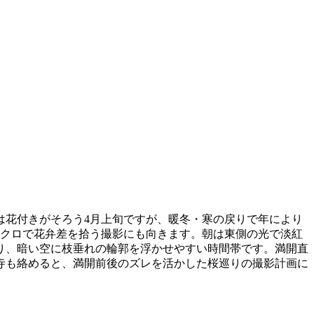
は花付きがそろう4月上旬ですが、暖冬・寒の戻りで年により
マクロで花弁差を拾う撮影にも向きます。朝は東側の光で淡紅
り、暗い空に枝垂れの輪郭を浮かせやすい時間帯です。満開直
寺も絡めると、満開前後のズレを活かした桜巡りの撮影計画に