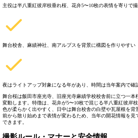
主役は半八重紅彼岸枝垂れ桜、花弁5〜10枚の表情を寄りで
舞台校舎、麻績神社、南アルプスを背景に構図を作りやすい
夜はライトアップ対象になる年があり、時間は当年案内で確
舞台桜は飯田市座光寺、旧座光寺麻績学校校舎前に立つ一本桜
変動します。特徴は、花弁が5〜10枚で混じる半八重紅彼岸
色が柔らかく出やすく、日中は舞台校舎の白壁や瓦屋根を背
前から散り始めまで表情が変わるため、当年の開花情報を見
できます。
撮影ルール・マナーと安全情報