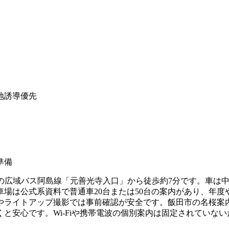
地誘導優先
準備
通の広域バス阿島線「元善光寺入口」から徒歩約7分です。車は中
場は公式系資料で普通車20台または50台の案内があり、年
やライトアップ撮影では事前確認が安全です。飯田市の名桜案
と安心です。Wi-Fiや携帯電波の個別案内は固定されていな