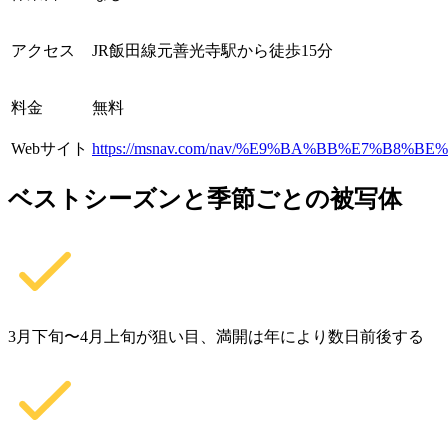
アクセス
JR飯田線元善光寺駅から徒歩15分
料金
無料
Webサイト
https://msnav.com/nav/%E9%BA%BB%E7%B8
ベストシーズンと季節ごとの被写体
3月下旬〜4月上旬が狙い目、満開は年により数日前後する