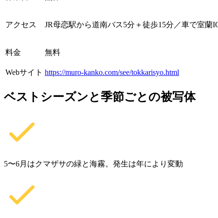
アクセス
JR母恋駅から道南バス5分＋徒歩15分／車で室蘭I
料金
無料
Webサイト
https://muro-kanko.com/see/tokkarisyo.html
ベストシーズンと季節ごとの被写体
5〜6月はクマザサの緑と海霧。発生は年により変動