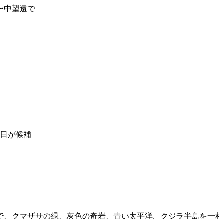
〜中望遠で
の日が候補
で、クマザサの緑、灰色の奇岩、青い太平洋、クジラ半島を一枚