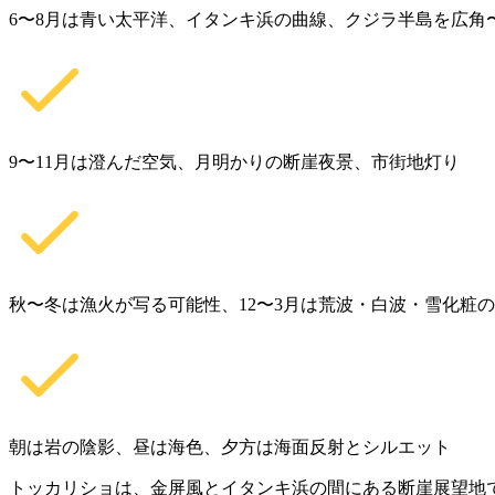
6〜8月は青い太平洋、イタンキ浜の曲線、クジラ半島を広角
9〜11月は澄んだ空気、月明かりの断崖夜景、市街地灯り
秋〜冬は漁火が写る可能性、12〜3月は荒波・白波・雪化粧
朝は岩の陰影、昼は海色、夕方は海面反射とシルエット
トッカリショは、金屏風とイタンキ浜の間にある断崖展望地