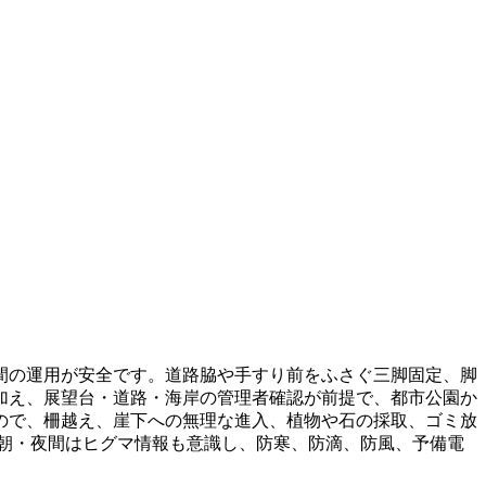
間の運用が安全です。道路脇や手すり前をふさぐ三脚固定、脚
加え、展望台・道路・海岸の管理者確認が前提で、都市公園か
ので、柵越え、崖下への無理な進入、植物や石の採取、ゴミ放
早朝・夜間はヒグマ情報も意識し、防寒、防滴、防風、予備電