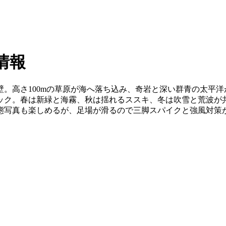
情報
。高さ100mの草原が海へ落ち込み、奇岩と深い群青の太平
ック。春は新緑と海霧、秋は揺れるススキ、冬は吹雪と荒波が
態写真も楽しめるが、足場が滑るので三脚スパイクと強風対策