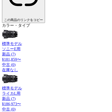
この商品のリンクをコピー
カラー・タイプ
標準モデル
ソニーE用
新品 (
7
)
¥181,859
〜
中古 (
0
)
在庫なし
標準モデル
ライカL用
新品 (
7
)
¥186,973
〜
中古 (
0
)