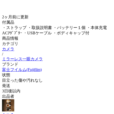
2ヶ月前
に更新
付属品
・ストラップ ・取扱説明書 ・バッテリー１個 ・本体充電
ACｱﾀﾞﾌﾟﾀｰ ・USBケーブル ・ボディキャップ付
商品情報
カテゴリ
カメラ
/
ミラーレス一眼カメラ
ブランド
富士フイルム(Fujifilm)
状態
目立った傷や汚れなし
発送
3日後以内
出品者