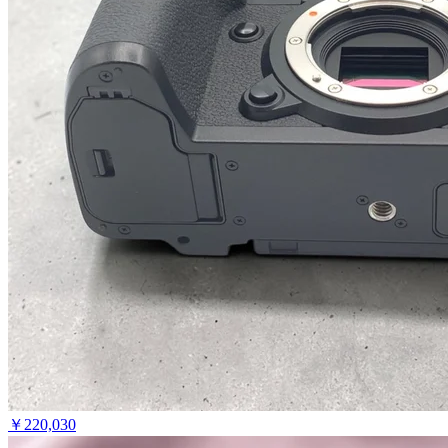
￥
220,030