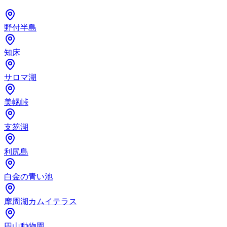
野付半島
知床
サロマ湖
美幌峠
支笏湖
利尻島
白金の青い池
摩周湖カムイテラス
円山動物園