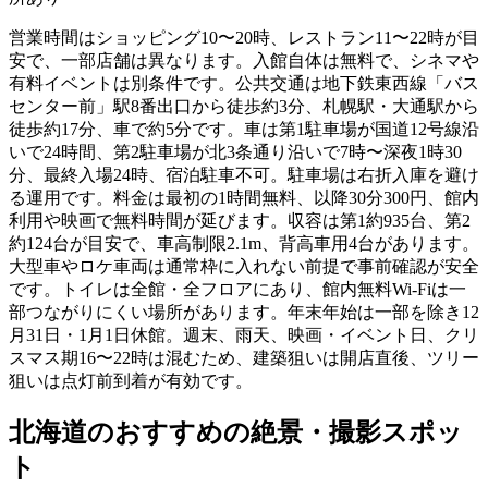
営業時間はショッピング10〜20時、レストラン11〜22時が目
安で、一部店舗は異なります。入館自体は無料で、シネマや
有料イベントは別条件です。公共交通は地下鉄東西線「バス
センター前」駅8番出口から徒歩約3分、札幌駅・大通駅から
徒歩約17分、車で約5分です。車は第1駐車場が国道12号線沿
いで24時間、第2駐車場が北3条通り沿いで7時〜深夜1時30
分、最終入場24時、宿泊駐車不可。駐車場は右折入庫を避け
る運用です。料金は最初の1時間無料、以降30分300円、館内
利用や映画で無料時間が延びます。収容は第1約935台、第2
約124台が目安で、車高制限2.1m、背高車用4台があります。
大型車やロケ車両は通常枠に入れない前提で事前確認が安全
です。トイレは全館・全フロアにあり、館内無料Wi-Fiは一
部つながりにくい場所があります。年末年始は一部を除き12
月31日・1月1日休館。週末、雨天、映画・イベント日、クリ
スマス期16〜22時は混むため、建築狙いは開店直後、ツリー
狙いは点灯前到着が有効です。
北海道のおすすめの絶景・撮影スポッ
ト