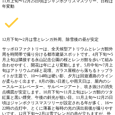
11月上旬〜12月25日頃はジャンボクリスマスツリー、日程は
年変動
12月下旬〜2月は雪とレンガ外周、除雪後の昼が安定
サッポロファクトリーは、全天候型アトリウムとレンガ館外
周を時間帯で撮り分ける都市建築スポットです。4月下旬〜5
月上旬は隣接する永山記念公園の桜とレンガ館を歩いて組み
合わせやすく、開花は年により変動します。5月中旬〜7月上
旬はアトリウムの緑と花壇、ガラス屋根から落ちるトップラ
イトが主題で、10〜14時は硬い影、夕方は回遊通路のライン
が柔らかく出ます。8月の強い日差しや雨天日は、屋内のシ
ースルーエレベーター、サルベージアート、吹き抜けの消失
点構図が安定します。10月下旬〜11月上旬はレンガ館のツタ
紅葉と黒い煙突、午後の斜光が狙い目。11月上旬〜12月25日
頃はジャンボクリスマスツリーが設定される年が多く、16〜
22時の点灯中、とくに薄暮と毎時の光の演出前後が撮りやす
いです。12月下旬〜2月は雪でレンガの赤が立ちますが、外