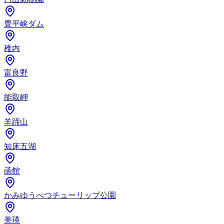
豊平峡ダム
稚内
富良野
能取岬
羊蹄山
知床五湖
函館
かみゆうべつチューリップ公園
美瑛