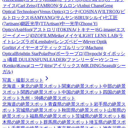
ァイス(Carl Zeiss)
TAMRON(タムロン)
Anhui ChangGeng
Optical Technology(Venus Optics)
コシナ(COSINA)
VILTROX(ビ
ルトロックス)
SAMYANG(サムヤン)
SIRUI(シルイ)
七工匠
(7artisans)
銘匠光学(TTArtisan)
中一光学(Zhong Yi
Optics)
AstrHori(アストロリ)
TOKINA(トキナー)
SG-image(エス
ジーイメージ)
DZOFILM
Meike(メイケ)
LIGHT LENS LAB(ラ
イトレンズラボ)
Lensbaby(レンズベビー)
Meyer Optik
Gorlitz(メイヤーオプティックゴルリッツ)
Machang
Optical
Brightin Star
PolarPro(ポーラープロ)
Thypoch(タイポッシ
ュ)
毒鏡 DULENS
FUNLEADER(ファンリーダー)
ケンコー
(Kenko)
Kowa(コーワ)
Irix(アイリックス)
MR.DING
Seagull(シー
ガル)
写真・撮影スポット
北海道・東北
の絶景スポット
関東
の絶景スポット
中部
の絶景
スポット
関西
の絶景スポット
中国
の絶景スポット
四国
の絶景
スポット
九州・沖縄
の絶景スポット
北海道
の絶景スポット
青森県
の絶景スポット
岩手県
の絶景ス
ポット
宮城県
の絶景スポット
秋田県
の絶景スポット
山形県
の
絶景スポット
福島県
の絶景スポット
茨城県
の絶景スポット
栃
木県
の絶景スポット
群馬県
の絶景スポット
埼玉県
の絶景スポ