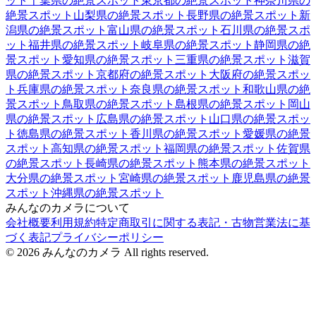
ット
千葉県
の絶景スポット
東京都
の絶景スポット
神奈川県
の
絶景スポット
山梨県
の絶景スポット
長野県
の絶景スポット
新
潟県
の絶景スポット
富山県
の絶景スポット
石川県
の絶景スポ
ット
福井県
の絶景スポット
岐阜県
の絶景スポット
静岡県
の絶
景スポット
愛知県
の絶景スポット
三重県
の絶景スポット
滋賀
県
の絶景スポット
京都府
の絶景スポット
大阪府
の絶景スポッ
ト
兵庫県
の絶景スポット
奈良県
の絶景スポット
和歌山県
の絶
景スポット
鳥取県
の絶景スポット
島根県
の絶景スポット
岡山
県
の絶景スポット
広島県
の絶景スポット
山口県
の絶景スポッ
ト
徳島県
の絶景スポット
香川県
の絶景スポット
愛媛県
の絶景
スポット
高知県
の絶景スポット
福岡県
の絶景スポット
佐賀県
の絶景スポット
長崎県
の絶景スポット
熊本県
の絶景スポット
大分県
の絶景スポット
宮崎県
の絶景スポット
鹿児島県
の絶景
スポット
沖縄県
の絶景スポット
みんなのカメラについて
会社概要
利用規約
特定商取引に関する表記・古物営業法に基
づく表記
プライバシーポリシー
©
2026
みんなのカメラ All rights reserved.