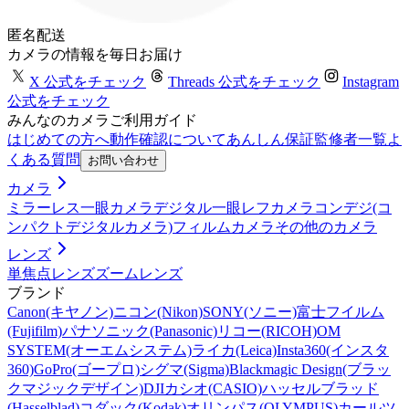
匿名配送
カメラの情報を毎日お届け
X 公式をチェック
Threads 公式をチェック
Instagram
公式をチェック
みんなのカメラご利用ガイド
はじめての方へ
動作確認について
あんしん保証
監修者一覧
よ
くある質問
お問い合わせ
カメラ
ミラーレス一眼カメラ
デジタル一眼レフカメラ
コンデジ(コ
ンパクトデジタルカメラ)
フィルムカメラ
その他のカメラ
レンズ
単焦点レンズ
ズームレンズ
ブランド
Canon(キヤノン)
ニコン(Nikon)
SONY(ソニー)
富士フイルム
(Fujifilm)
パナソニック(Panasonic)
リコー(RICOH)
OM
SYSTEM(オーエムシステム)
ライカ(Leica)
Insta360(インスタ
360)
GoPro(ゴープロ)
シグマ(Sigma)
Blackmagic Design(ブラッ
クマジックデザイン)
DJI
カシオ(CASIO)
ハッセルブラッド
(Hasselblad)
コダック(Kodak)
オリンパス(OLYMPUS)
カールツ