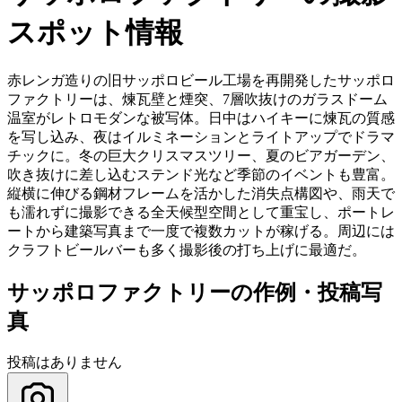
スポット情報
赤レンガ造りの旧サッポロビール工場を再開発したサッポロ
ファクトリーは、煉瓦壁と煙突、7層吹抜けのガラスドーム
温室がレトロモダンな被写体。日中はハイキーに煉瓦の質感
を写し込み、夜はイルミネーションとライトアップでドラマ
チックに。冬の巨大クリスマスツリー、夏のビアガーデン、
吹き抜けに差し込むステンド光など季節のイベントも豊富。
縦横に伸びる鋼材フレームを活かした消失点構図や、雨天で
も濡れずに撮影できる全天候型空間として重宝し、ポートレ
ートから建築写真まで一度で複数カットが稼げる。周辺には
クラフトビールバーも多く撮影後の打ち上げに最適だ。
サッポロファクトリーの作例・投稿写
真
投稿はありません