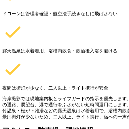
ドローンは管理者確認・航空法手続きなしに飛ばさない
露天温泉は水着着用、浴槽内飲食・飲酒後入浴を避ける
夜間は街灯が少なく、二人以上・ライト携行が安全
海岸撮影では現地案内板とライフガードの指示を優先します
の通路、展望台、港で通行をふさがない短時間運用にします
付温泉・松が下雅湯などの露天温泉は水着着用で、浴槽内飲
景は街灯が少ないため、二人以上、ライト携行、宿への一声