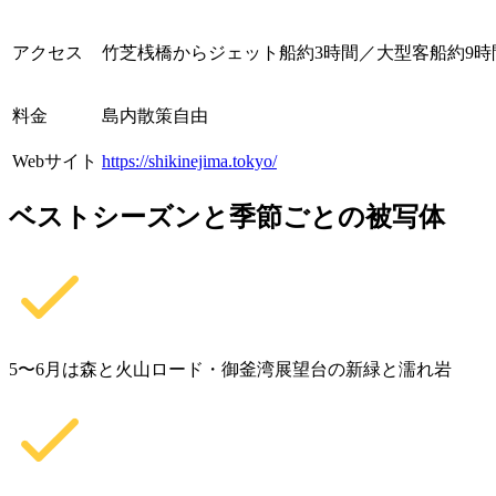
アクセス
竹芝桟橋からジェット船約3時間／大型客船約9時
料金
島内散策自由
Webサイト
https://shikinejima.tokyo/
ベストシーズンと季節ごとの被写体
5〜6月は森と火山ロード・御釜湾展望台の新緑と濡れ岩