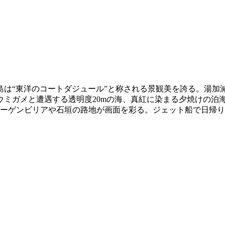
は“東洋のコートダジュール”と称される景観美を誇る。湯加
ウミガメと遭遇する透明度20mの海、真紅に染まる夕焼けの泊
ブーゲンビリアや石垣の路地が画面を彩る。ジェット船で日帰