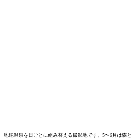
、地鉈温泉を日ごとに組み替える撮影地です。5〜6月は森と