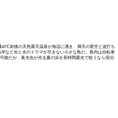
減40℃前後の天然露天温泉が海辺に湧き、満天の星空と波打ち
海岸など光と水のドラマが尽きない小さな島だ。島内は自転車
り可能だが、夜光虫が光る夏の浜を長時間露光で狙うなら宿泊