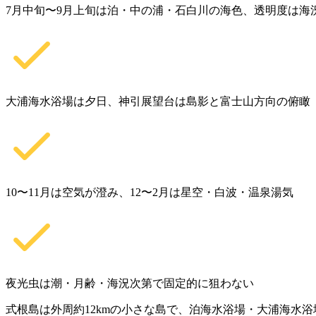
7月中旬〜9月上旬は泊・中の浦・石白川の海色、透明度は海
大浦海水浴場は夕日、神引展望台は島影と富士山方向の俯瞰
10〜11月は空気が澄み、12〜2月は星空・白波・温泉湯気
夜光虫は潮・月齢・海況次第で固定的に狙わない
式根島は外周約12kmの小さな島で、泊海水浴場・大浦海水