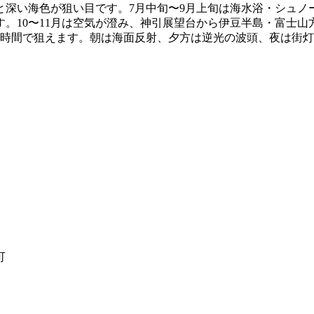
と深い海色が狙い目です。7月中旬〜9月上旬は海水浴・シュノ
。10〜11月は空気が澄み、神引展望台から伊豆半島・富士山
短時間で狙えます。朝は海面反射、夕方は逆光の波頭、夜は街
可