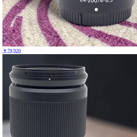
￥
79,920