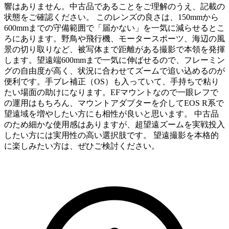
響はありません。中古品であることをご理解のうえ、記載の
状態をご確認ください。 このレンズの良さは、150mmから
600mmまでの守備範囲で「届かない」を一気に減らせるとこ
ろにあります。野鳥や飛行機、モータースポーツ、海辺の風
景の切り取りなど、被写体まで距離がある撮影で本領を発揮
します。望遠端600mmまで一気に伸ばせるので、フレーミン
グの自由度が高く、状況に合わせてズームで追い込めるのが
便利です。手ブレ補正（OS）も入っていて、手持ちで粘り
たい場面の助けになります。EFマウントなので一眼レフで
の運用はもちろん、マウントアダプターを介してEOS R系で
望遠域を増やしたい方にも相性が良いと思います。 中古品
のため細かな使用感はありますが、超望遠ズームを実戦投入
したい方には実用性の高い選択肢です。 望遠撮影を本格的
に楽しみたい方は、ぜひご検討ください。