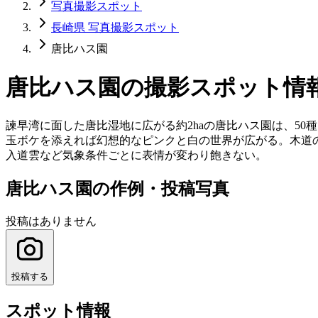
写真撮影スポット
長崎県 写真撮影スポット
唐比ハス園
唐比ハス園
の撮影スポット情
諫早湾に面した唐比湿地に広がる約2haの唐比ハス園は、5
玉ボケを添えれば幻想的なピンクと白の世界が広がる。木道
入道雲など気象条件ごとに表情が変わり飽きない。
唐比ハス園の作例・投稿写真
投稿はありません
投稿する
スポット情報