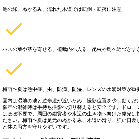
池の縁、ぬかるみ、濡れた木道では転倒・転落に注意
ハスの葉や茎を寄せる、植栽内へ入る、昆虫や鳥へ近づきす
梅雨〜夏は熱中症、虫、防滴、防湿、レンズの水滴対策が重
園内は湿地の池と遊歩道が近いため、撮影位置を少し動くだ
催年の混雑時は手持ち撮影へ切り替えると安全です。ドロー
はほぼ不要で、周囲の鑑賞者や水辺の生き物へ向けた発光は
ださい。梅雨〜夏は足元のぬかるみ、木道の滑り、強い日差
と体の両方を守りやすいです。