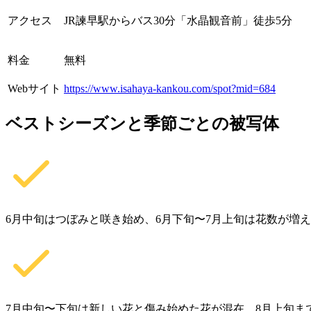
アクセス
JR諫早駅からバス30分「水晶観音前」徒歩5分
料金
無料
Webサイト
https://www.isahaya-kankou.com/spot?mid=684
ベストシーズンと季節ごとの被写体
6月中旬はつぼみと咲き始め、6月下旬〜7月上旬は花数が増
7月中旬〜下旬は新しい花と傷み始めた花が混在、8月上旬ま