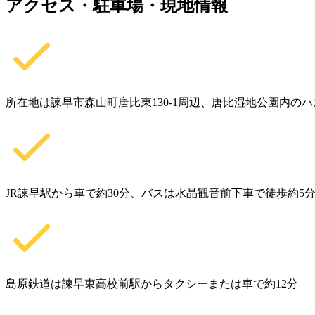
アクセス・駐車場・現地情報
所在地は諫早市森山町唐比東130-1周辺、唐比湿地公園内のハ
JR諫早駅から車で約30分、バスは水晶観音前下車で徒歩約5
島原鉄道は諫早東高校前駅からタクシーまたは車で約12分