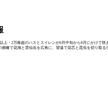
報
0種以上・2万株超のハスとスイレンが6月中旬から8月にかけて
の俯瞰で花海と雲仙岳を広角に、望遠で花芯と昆虫を切り取る