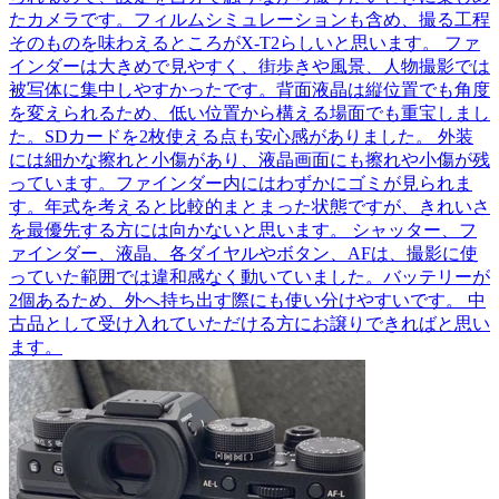
たカメラです。フィルムシミュレーションも含め、撮る工程
そのものを味わえるところがX-T2らしいと思います。 ファ
インダーは大きめで見やすく、街歩きや風景、人物撮影では
被写体に集中しやすかったです。背面液晶は縦位置でも角度
を変えられるため、低い位置から構える場面でも重宝しまし
た。SDカードを2枚使える点も安心感がありました。 外装
には細かな擦れと小傷があり、液晶画面にも擦れや小傷が残
っています。ファインダー内にはわずかにゴミが見られま
す。年式を考えると比較的まとまった状態ですが、きれいさ
を最優先する方には向かないと思います。 シャッター、フ
ァインダー、液晶、各ダイヤルやボタン、AFは、撮影に使
っていた範囲では違和感なく動いていました。バッテリーが
2個あるため、外へ持ち出す際にも使い分けやすいです。 中
古品として受け入れていただける方にお譲りできればと思い
ます。