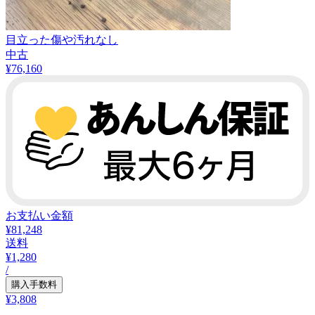
目立った傷や汚れなし
中古
¥
76,160
お支払い金額
¥81,248
送料
¥1,280
/
購入手数料
¥3,808