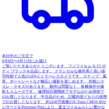
本日中のご注文で
8月8日
〜
8月11日
にお届け
ご覧いただきありがとうございます。フジフイルム X-T2 ボ
ディ ブラックを出品します。 クラシカルな操作系と高い描
写性能で人気のAPS-Cミラーレスカメラです。スナップ、風
景、ポートレートなど幅広い撮影を楽しめます。 外観に小
スレ・小キズがあります。 動作は問題なく、各種操作や撮
影もスムーズです。 修理対応期間終了モデルのため現状で
のお渡しとなります。中古品のため、記載内容どおりの状態
でのお渡しとなります。 約2430万画素のX-Trans CMOS IIIセ
ンサーとX-Processor Proにより、富士フイルムらしい豊かな