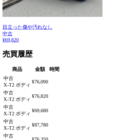
目立った傷や汚れなし
中古
¥
69,820
売買履歴
商品
金額
時間
中古
¥76,090
X-T2 ボディ
中古
¥76,820
X-T2 ボディ
中古
¥69,680
X-T2 ボディ
中古
¥87,780
X-T2 ボディ
中古
¥76,350