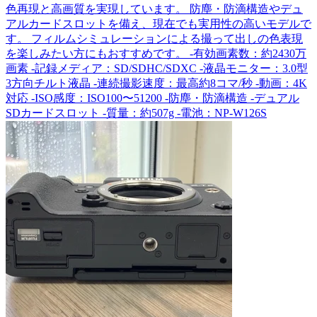
色再現と高画質を実現しています。 防塵・防滴構造やデュ
アルカードスロットを備え、現在でも実用性の高いモデルで
す。 フィルムシミュレーションによる撮って出しの色表現
を楽しみたい方にもおすすめです。 -有効画素数：約2430万
画素 -記録メディア：SD/SDHC/SDXC -液晶モニター：3.0型
3方向チルト液晶 -連続撮影速度：最高約8コマ/秒 -動画：4K
対応 -ISO感度：ISO100〜51200 -防塵・防滴構造 -デュアル
SDカードスロット -質量：約507g -電池：NP-W126S