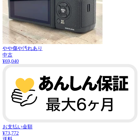
やや傷や汚れあり
中古
¥
69,040
お支払い金額
¥73,772
送料