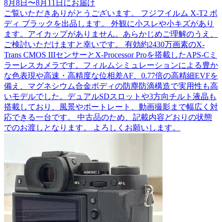
8月8日
〜
8月11日
にお届け
ご覧いただきありがとうございます。 フジフイルム X-T2 ボ
ディ ブラックを出品します。 外観に小スレや小キズがあり
ます。アイカップがありません。あらかじめご理解のうえ、
ご検討いただけますと幸いです。 有効約2430万画素のX-
Trans CMOS IIIセンサーとX-Processor Proを搭載したAPS-Cミ
ラーレスカメラです。フィルムシミュレーションによる豊か
な色表現や高速・高精度な位相差AF、0.77倍の高精細EVFを
備え、マグネシウム合金ボディの防塵防滴構造で実用性も高
いモデルでした。デュアルSDスロットや3方向チルト液晶も
搭載しており、風景やポートレート、動画撮影まで幅広く対
応できる一台です。 中古品のため、記載内容どおりの状態
でのお渡しとなります。 よろしくお願いします。