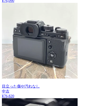
¥
76,090
目立った傷や汚れなし
中古
¥
76,820