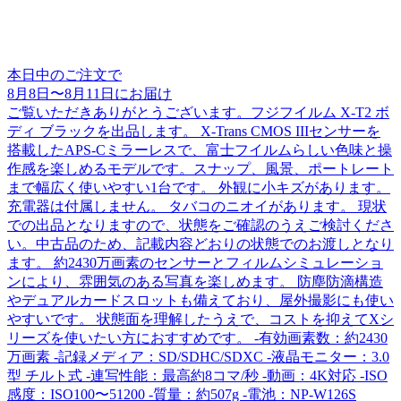
本日中のご注文で
8月8日
〜
8月11日
にお届け
ご覧いただきありがとうございます。フジフイルム X-T2 ボ
ディ ブラックを出品します。 X-Trans CMOS IIIセンサーを
搭載したAPS-Cミラーレスで、富士フイルムらしい色味と操
作感を楽しめるモデルです。スナップ、風景、ポートレート
まで幅広く使いやすい1台です。 外観に小キズがあります。
充電器は付属しません。 タバコのニオイがあります。 現状
での出品となりますので、状態をご確認のうえご検討くださ
い。中古品のため、記載内容どおりの状態でのお渡しとなり
ます。 約2430万画素のセンサーとフィルムシミュレーショ
ンにより、雰囲気のある写真を楽しめます。 防塵防滴構造
やデュアルカードスロットも備えており、屋外撮影にも使い
やすいです。 状態面を理解したうえで、コストを抑えてXシ
リーズを使いたい方におすすめです。 -有効画素数：約2430
万画素 -記録メディア：SD/SDHC/SDXC -液晶モニター：3.0
型 チルト式 -連写性能：最高約8コマ/秒 -動画：4K対応 -ISO
感度：ISO100〜51200 -質量：約507g -電池：NP-W126S