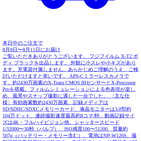
本日中のご注文で
8月8日
〜
8月11日
にお届け
ご覧いただきありがとうございます。 フジフイルム X-T2 ボ
ディ ブラックを出品します。 外観に小スレや小キズがあり
ます。充電器付属しません。あらかじめご理解のうえ、ご検
討いただけますと幸いです。 APS-Cミラーレスカメラで
す。約2430万画素のX-Trans CMOS IIIセンサーとX-Processor
Proを搭載。フィルムシミュレーションによる色表現が楽し
め、風景やスナップ撮影に適した一台でした。 〈主な仕
様〉有効画素数約2430万画素、記録メディアは
SD/SDHC/SDXCメモリーカード、液晶モニターは3.0型約
104万ドット、連続撮影速度最高約8コマ/秒、動画記録サイ
ズは4K・フルハイビジョン他、シャッタースピード
1/32000〜30秒（バルブ）、ISO感度100〜51200、質量約
507g（バッテリー・メモリー含む）、電池はNP-W126S、撮