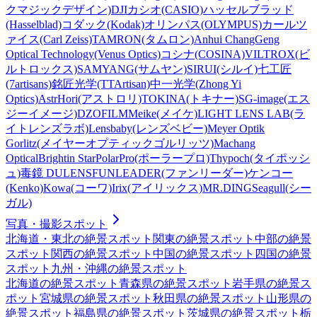
クマジックデザイン)
DJI
カシオ(CASIO)
ハッセルブラッド
(Hasselblad)
コダック(Kodak)
オリンパス(OLYMPUS)
カールツ
ァイス(Carl Zeiss)
TAMRON(タムロン)
Anhui ChangGeng
Optical Technology(Venus Optics)
コシナ(COSINA)
VILTROX(ビ
ルトロックス)
SAMYANG(サムヤン)
SIRUI(シルイ)
七工匠
(7artisans)
銘匠光学(TTArtisan)
中一光学(Zhong Yi
Optics)
AstrHori(アストロリ)
TOKINA(トキナー)
SG-image(エス
ジーイメージ)
DZOFILM
Meike(メイケ)
LIGHT LENS LAB(ラ
イトレンズラボ)
Lensbaby(レンズベビー)
Meyer Optik
Gorlitz(メイヤーオプティックゴルリッツ)
Machang
Optical
Brightin Star
PolarPro(ポーラープロ)
Thypoch(タイポッシ
ュ)
毒鏡 DULENS
FUNLEADER(ファンリーダー)
ケンコー
(Kenko)
Kowa(コーワ)
Irix(アイリックス)
MR.DING
Seagull(シー
ガル)
写真・撮影スポット
北海道・東北
の絶景スポット
関東
の絶景スポット
中部
の絶景
スポット
関西
の絶景スポット
中国
の絶景スポット
四国
の絶景
スポット
九州・沖縄
の絶景スポット
北海道
の絶景スポット
青森県
の絶景スポット
岩手県
の絶景ス
ポット
宮城県
の絶景スポット
秋田県
の絶景スポット
山形県
の
絶景スポット
福島県
の絶景スポット
茨城県
の絶景スポット
栃