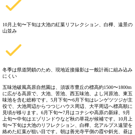
10月上旬〜下旬は大池の紅葉リフレクション、白樺、遠景の
山並み
冬季は県道閉鎖のため、現地近接撮影は一般計画に組み込み
にくい
五味池破風高原自然園は、須坂市豊丘の標高約1500〜1800m
に広がる高原で、大池、苦池、西五味池、よし河原池、東五
味池を含む総称です。5月下旬〜6月下旬はレンゲツツジが主
役で、大池周辺からつつじハウス周辺、大平周辺へ標高順に
見頃が移ります。6月下旬〜7月はコナシや高原の新緑、9月
上旬〜中旬はエゾリンドウなど秋の草花が候補です。10月上
旬〜下旬は大池のリフレクション、白樺、北アルプス遠望を
絡めた紅葉が狙い目です。朝は善光寺平側の霞や斜光、昼は