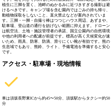
植生に三脚を置く、池畔のぬかるみに近づきすぎる撮影は避
けるべきです。キャンプ場を含む園内ではごみの持ち帰り、
動植物採取をしないこと、直火禁止などが案内されていま
す。三脚・一脚・自撮り棒はつつじハウス周辺、あずまや、
駐車場、登山道の通行を妨げない範囲に抑えます。ドローン
は航空法、土地・施設管理者の承諾、国立公園内の自然環境
や他の利用者への配慮が前提です。標高が高く天候変化が速
いため、雨具、防寒、防滴、滑りにくい靴が有効です。熊の
生息域でもあり、熊鈴、ライト、予備電池を準備すると安心
です。
アクセス・駐車場・現地情報
車は須坂長野東ICから約45〜50分、須坂駅からタクシー約50
分