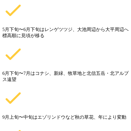
5月下旬〜6月下旬はレンゲツツジ、大池周辺から大平周辺へ
標高順に見頃が移る
6月下旬〜7月はコナシ、新緑、牧草地と北信五岳・北アルプ
ス遠望
9月上旬〜中旬はエゾリンドウなど秋の草花、年により変動