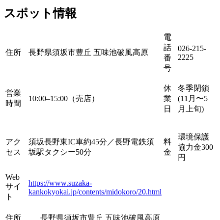
スポット情報
電
話
026-215-
住所
長野県須坂市豊丘 五味池破風高原
2225
番
号
休
冬季閉鎖
営業
10:00–15:00（売店）
業
(11月〜5
時間
日
月上旬)
環境保護
アク
須坂長野東IC車約45分／長野電鉄須
料
協力金300
セス
坂駅タクシー50分
金
円
Web
https://www.suzaka-
サイ
kankokyokai.jp/contents/midokoro/20.html
ト
住所
長野県須坂市豊丘 五味池破風高原