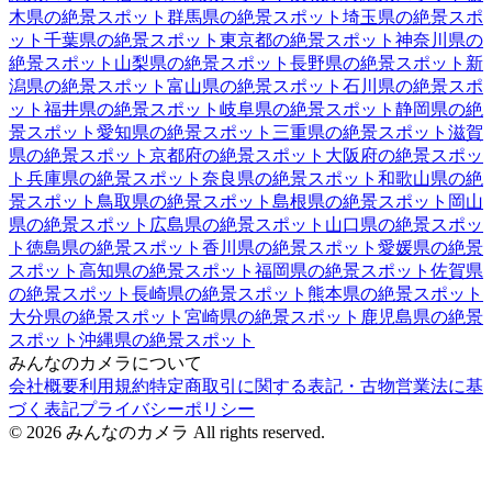
木県
の絶景スポット
群馬県
の絶景スポット
埼玉県
の絶景スポ
ット
千葉県
の絶景スポット
東京都
の絶景スポット
神奈川県
の
絶景スポット
山梨県
の絶景スポット
長野県
の絶景スポット
新
潟県
の絶景スポット
富山県
の絶景スポット
石川県
の絶景スポ
ット
福井県
の絶景スポット
岐阜県
の絶景スポット
静岡県
の絶
景スポット
愛知県
の絶景スポット
三重県
の絶景スポット
滋賀
県
の絶景スポット
京都府
の絶景スポット
大阪府
の絶景スポッ
ト
兵庫県
の絶景スポット
奈良県
の絶景スポット
和歌山県
の絶
景スポット
鳥取県
の絶景スポット
島根県
の絶景スポット
岡山
県
の絶景スポット
広島県
の絶景スポット
山口県
の絶景スポッ
ト
徳島県
の絶景スポット
香川県
の絶景スポット
愛媛県
の絶景
スポット
高知県
の絶景スポット
福岡県
の絶景スポット
佐賀県
の絶景スポット
長崎県
の絶景スポット
熊本県
の絶景スポット
大分県
の絶景スポット
宮崎県
の絶景スポット
鹿児島県
の絶景
スポット
沖縄県
の絶景スポット
みんなのカメラについて
会社概要
利用規約
特定商取引に関する表記・古物営業法に基
づく表記
プライバシーポリシー
©
2026
みんなのカメラ All rights reserved.