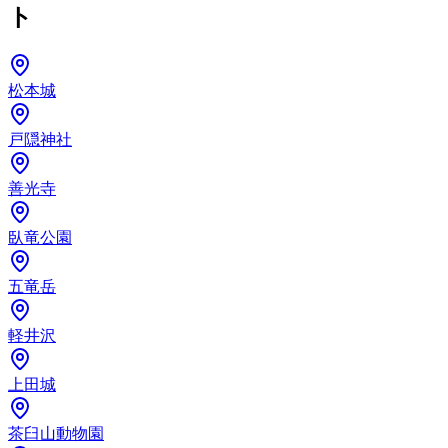
ト
松本城
戸隠神社
善光寺
臥竜公園
五竜岳
軽井沢
上田城
茶臼山動物園