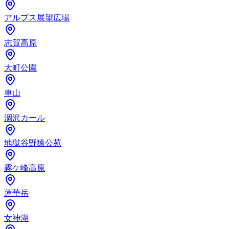
アルプス展望広場
志賀高原
大町公園
車山
涸沢カール
地獄谷野猿公苑
霧ケ峰高原
蓮華岳
女神湖