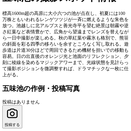
標高1600m超の高原に大小六つの池が点在し、初夏には100
万株ともいわれるレンゲツツジが一斉に燃えるような朱色を
放つ。池越しに北アルプスと善光寺平を望む絶景は朝霧や逆
さ紅葉など表情豊かで、広角から望遠までレンズを替えなが
ら一日中撮影が楽しめる。秋の草紅葉や霧氷も格別で、熊笹
の斜面を彩る四季の移ろいを余すところなく写し取れる。遊
歩道は片道30分ほどで周回できるため機材を担いでの移動も
容易。日の出直後のオレンジ光と池面のリフレクション、夕
刻に稜線を染めるマジックアワーまで、光線状態を見計らっ
て撮影ポジションを微調整すれば、ドラマチックな一枚に仕
上がる。
五味池の作例・投稿写真
投稿はありません
投稿する