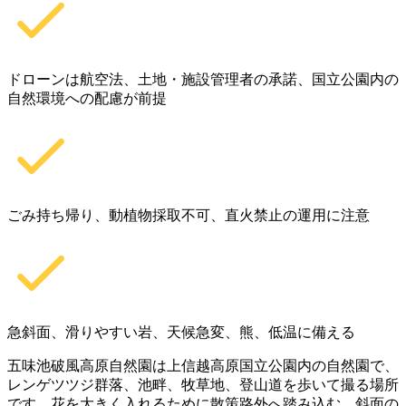
ドローンは航空法、土地・施設管理者の承諾、国立公園内の
自然環境への配慮が前提
ごみ持ち帰り、動植物採取不可、直火禁止の運用に注意
急斜面、滑りやすい岩、天候急変、熊、低温に備える
五味池破風高原自然園は上信越高原国立公園内の自然園で、
レンゲツツジ群落、池畔、牧草地、登山道を歩いて撮る場所
です。花を大きく入れるために散策路外へ踏み込む、斜面の