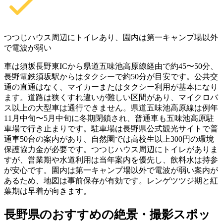
つつじハウス周辺にトイレあり、園内は第一キャンプ場以外
で電波が弱い
車は須坂長野東ICから県道五味池高原線経由で約45〜50分、
長野電鉄須坂駅からはタクシーで約50分が目安です。公共交
通の直通はなく、マイカーまたはタクシー利用が基本になり
ます。道路は狭くすれ違いが難しい区間があり、マイクロバ
ス以上の大型車は通行できません。県道五味池高原線は例年
11月中旬〜5月中旬に冬期閉鎖され、普通車も五味池高原駐
車場で行き止まりです。駐車場は長野県公式観光サイトで普
通車50台の案内があり、自然園では高校生以上300円の環境
保護協力金が必要です。つつじハウス周辺にトイレがありま
すが、営業期や水道利用は当年案内を優先し、飲料水は持参
が安心です。園内は第一キャンプ場以外で電波が弱い案内が
あるため、地図は事前保存が有効です。レンゲツツジ期と紅
葉期は早着が向きます。
長野県のおすすめの絶景・撮影スポッ