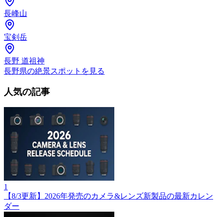
長峰山
宝剣岳
長野 道祖神
長野県の絶景スポットを見る
人気の記事
1
【8/3更新】2026年発売のカメラ&レンズ新製品の最新カレン
ダー