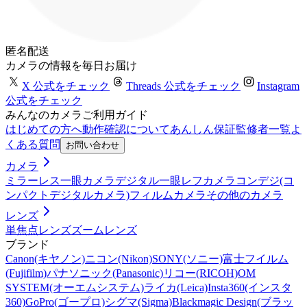
匿名配送
カメラの情報を毎日お届け
X 公式をチェック
Threads 公式をチェック
Instagram
公式をチェック
みんなのカメラご利用ガイド
はじめての方へ
動作確認について
あんしん保証
監修者一覧
よ
くある質問
お問い合わせ
カメラ
ミラーレス一眼カメラ
デジタル一眼レフカメラ
コンデジ(コ
ンパクトデジタルカメラ)
フィルムカメラ
その他のカメラ
レンズ
単焦点レンズ
ズームレンズ
ブランド
Canon(キヤノン)
ニコン(Nikon)
SONY(ソニー)
富士フイルム
(Fujifilm)
パナソニック(Panasonic)
リコー(RICOH)
OM
SYSTEM(オーエムシステム)
ライカ(Leica)
Insta360(インスタ
360)
GoPro(ゴープロ)
シグマ(Sigma)
Blackmagic Design(ブラッ