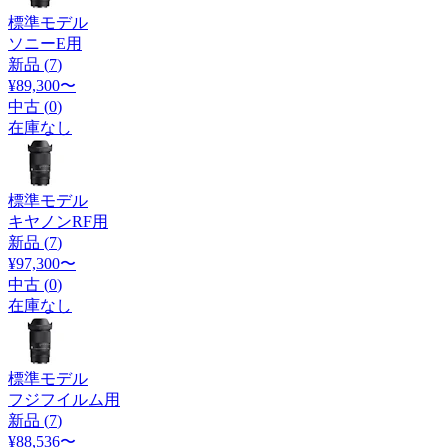
標準モデル
ソニーE用
新品 (
7
)
¥89,300
〜
中古 (
0
)
在庫なし
標準モデル
キヤノンRF用
新品 (
7
)
¥97,300
〜
中古 (
0
)
在庫なし
標準モデル
フジフイルム用
新品 (
7
)
¥88,536
〜