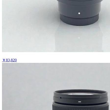
￥
83,820