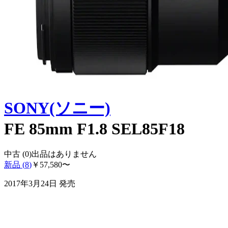
SONY(ソニー)
FE 85mm F1.8 SEL85F18
中古 (
0
)
出品はありません
新品 (
8
)
￥
57,580
〜
2017年3月24日
発売