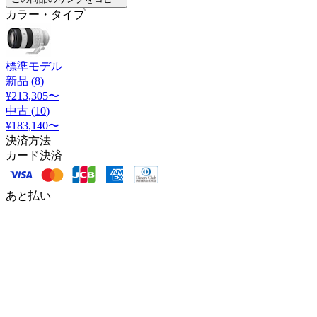
カラー・タイプ
標準モデル
新品 (
8
)
¥213,305
〜
中古 (
10
)
¥183,140
〜
決済方法
カード決済
あと払い