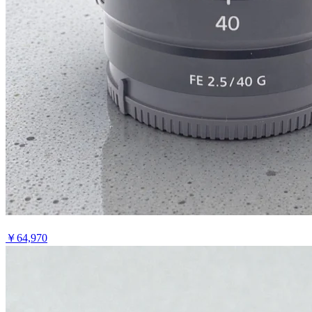
￥
64,970