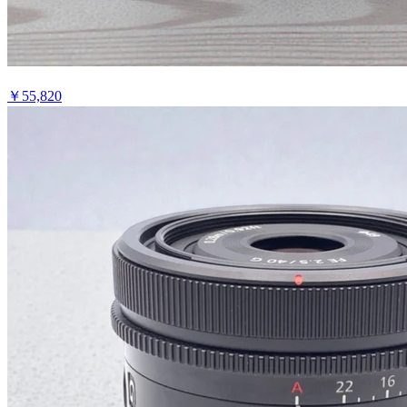
￥
55,820