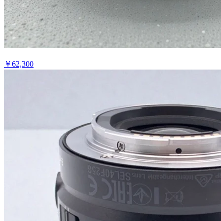
￥
62,300