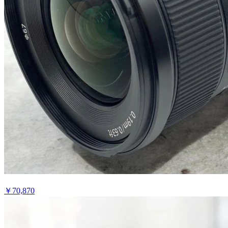
￥
70,870