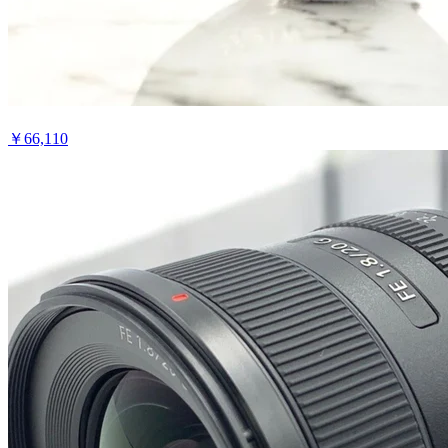
￥
66,110