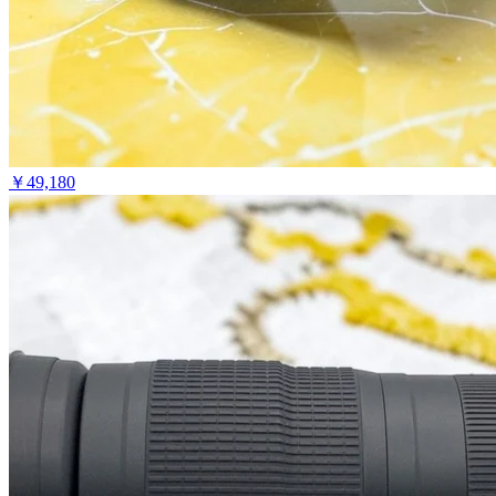
￥
49,180