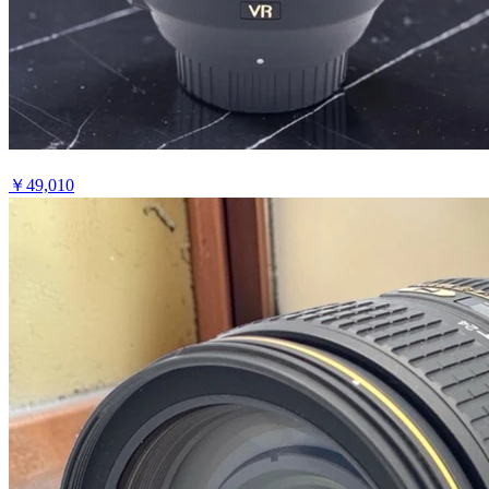
￥
49,010