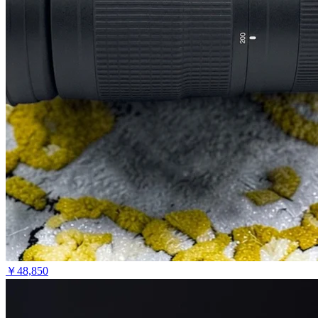
￥
48,850