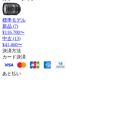
標準モデル
新品 (
7
)
¥116,700
〜
中古 (
13
)
¥41,460
〜
決済方法
カード決済
あと払い