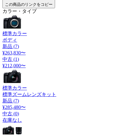
この商品のリンクをコピー
カラー・タイプ
標準カラー
ボディ
新品 (
7
)
¥263,830
〜
中古 (
1
)
¥212,000
〜
標準カラー
標準ズームレンズキット
新品 (
7
)
¥285,480
〜
中古 (
0
)
在庫なし