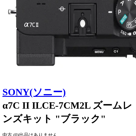
SONY(ソニー)
α7C II ILCE-7CM2L ズームレ
ンズキット "ブラック"
中古 (
0
)
出品はありません